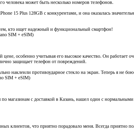
го человека может быть несколько номеров телефонов.
iPhone 15 Plus 128GB с конкурентами, и она оказалась значител
всем, кто ищет надежный и функциональный смартфон!
nano SIM + eSIM)
ой цене, особенно учитывая его высокое качество. Он работает о
тлично защищает телефон от повреждений.
ьно наклеили противоударное стекло на экран. Теперь я не боюс
no SIM + eSIM)
 по магазинам с доставкой в Казань, нашел один с нормальными 
нных клиентов, что приятно порадовало меня. Всегда приятно по