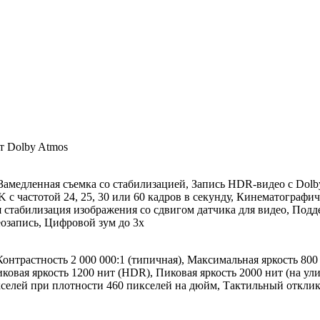
т Dolby Atmos
Замедленная съемка со стабилизацией, Запись HDR-видео с Dolby
 4K с частотой 24, 25, 30 или 60 кадров в секунду, Кинематограф
 стабилизация изображения со сдвигом датчика для видео, Подде
еозапись, Цифровой зум до 3x
онтрастность 2 000 000:1 (типичная), Максимальная яркость 800
иковая яркость 1200 нит (HDR), Пиковая яркость 2000 нит (на у
кселей при плотности 460 пикселей на дюйм, Тактильный откли