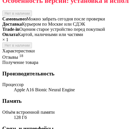
Особенность версии: установка и испол
Нет в наличии
Самовывоз
Можно забрать сегодня после проверки
Доставка
Курьером по Москве или СДЭК
Trade-in
Оценим старое устройство перед покупкой
Оплата
Картой, наличными или частями
×
1
Нет в наличии
Характеристики
18
Отзывы
Получение товара
Производительность
Процессор
Apple A16 Bionic Neural Engine
Память
Объём встроенной памяти
128 Гб
Связь и интерфейсы