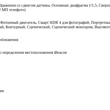
бражения со сдвигом датчика, Основная: диафрагма ƒ/1,5, Свер
2 МП телефото)
, Фотонный двигатель, Смарт HDR 4 для фотографий, Портретны
ый, Контурный, Сценический, Сценический монохром, Высокот
риближения
о определения местоположения iBeacon
ия