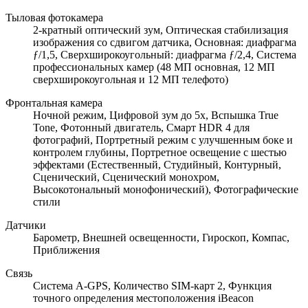
Тыловая фотокамера
2-кратный оптический зум, Оптическая стабилизация
изображения со сдвигом датчика, Основная: диафрагма
ƒ/1,5, Сверхширокоугольный: диафрагма ƒ/2,4, Система
профессиональных камер (48 МП основная, 12 МП
сверхширокоугольная и 12 МП телефото)
Фронтальная камера
Ночной режим, Цифровой зум до 5x, Вспышка True
Tone, Фотонный двигатель, Смарт HDR 4 для
фотографий, Портретный режим с улучшенным боке и
контролем глубины, Портретное освещение с шестью
эффектами (Естественный, Студийный, Контурный,
Сценический, Сценический монохром,
Высокотональный монофонический), Фотографические
стили
Датчики
Барометр, Внешней освещенности, Гироскоп, Компас,
Приближения
Связь
Cистема A-GPS, Количество SIM-карт 2, Функция
точного определения местоположения iBeacon