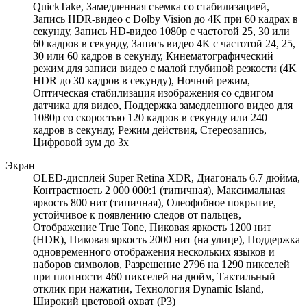
QuickTake, Замедленная съемка со стабилизацией,
Запись HDR-видео с Dolby Vision до 4K при 60 кадрах в
секунду, Запись HD-видео 1080p с частотой 25, 30 или
60 кадров в секунду, Запись видео 4K с частотой 24, 25,
30 или 60 кадров в секунду, Кинематографический
режим для записи видео с малой глубиной резкости (4K
HDR до 30 кадров в секунду), Ночной режим,
Оптическая стабилизация изображения со сдвигом
датчика для видео, Поддержка замедленного видео для
1080p со скоростью 120 кадров в секунду или 240
кадров в секунду, Режим действия, Стереозапись,
Цифровой зум до 3x
Экран
OLED-дисплей Super Retina XDR, Диагональ 6.7 дюйма,
Контрастность 2 000 000:1 (типичная), Максимальная
яркость 800 нит (типичная), Олеофобное покрытие,
устойчивое к появлению следов от пальцев,
Отображение True Tone, Пиковая яркость 1200 нит
(HDR), Пиковая яркость 2000 нит (на улице), Поддержка
одновременного отображения нескольких языков и
наборов символов, Разрешение 2796 на 1290 пикселей
при плотности 460 пикселей на дюйм, Тактильный
отклик при нажатии, Технология Dynamic Island,
Широкий цветовой охват (P3)