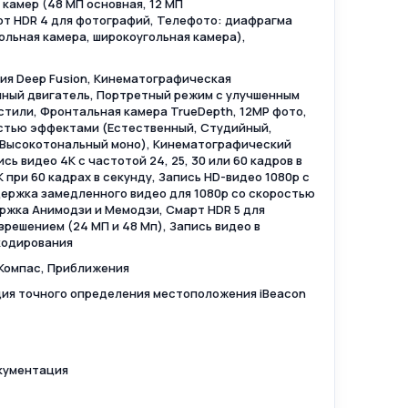
камер (48 МП основная, 12 МП
рт HDR 4 для фотографий, Телефото: диафрагма
гольная камера, широкоугольная камера),
гия Deep Fusion, Кинематографическая
онный двигатель, Портретный режим с улучшенным
стили, Фронтальная камера TrueDepth, 12MP фото,
естью эффектами (Естественный, Студийный,
 Высокотональный моно), Кинематографический
сь видео 4K с частотой 24, 25, 30 или 60 кадров в
K при 60 кадрах в секунду, Запись HD-видео 1080p с
ддержка замедленного видео для 1080p со скоростью
ержка Анимодзи и Мемодзи, Смарт HDR 5 для
решением (24 МП и 48 Мп), Запись видео в
кодирования
 Компас, Приближения
ция точного определения местоположения iBeacon
окументация