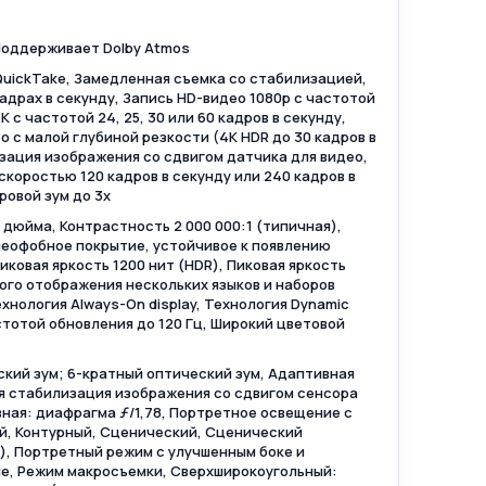
Поддерживает Dolby Atmos
 QuickTake, Замедленная съемка со стабилизацией,
 кадрах в секунду, Запись HD-видео 1080p с частотой
K с частотой 24, 25, 30 или 60 кадров в секунду,
 с малой глубиной резкости (4K HDR до 30 кадров в
зация изображения со сдвигом датчика для видео,
коростью 120 кадров в секунду или 240 кадров в
ровой зум до 3x
 дюйма, Контрастность 2 000 000:1 (типичная),
леофобное покрытие, устойчивое к появлению
иковая яркость 1200 нит (HDR), Пиковая яркость
ого отображения нескольких языков и наборов
хнология Always-On display, Технология Dynamic
астотой обновления до 120 Гц, Широкий цветовой
ский зум; 6-кратный оптический зум, Адаптивная
я стабилизация изображения со сдвигом сенсора
вная: диафрагма ƒ/1,78, Портретное освещение с
й, Контурный, Сценический, Сценический
, Портретный режим с улучшенным боке и
ме, Режим макросъемки, Сверхширокоугольный: