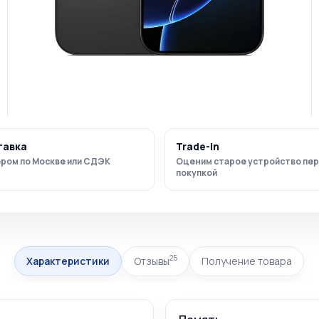
тавка
Trade-in
ром по Москве или СДЭК
Оценим старое устройство пе
покупкой
25
Характеристики
Отзывы
Получение товара