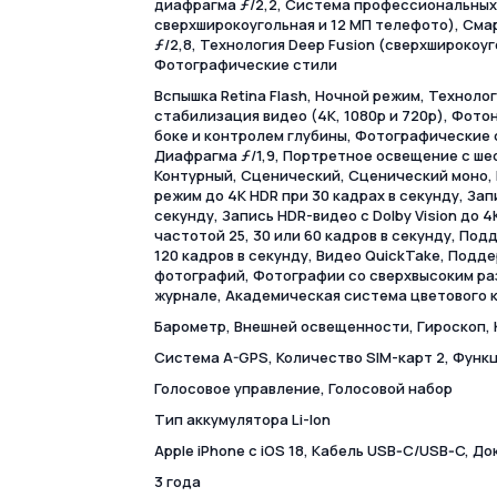
диафрагма ƒ/2,2, Система профессиональных 
сверхширокоугольная и 12 МП телефото), Сма
ƒ/2,8, Технология Deep Fusion (сверхширокоу
Фотографические стили
Вспышка Retina Flash, Ночной режим, Техноло
стабилизация видео (4K, 1080p и 720p), Фот
боке и контролем глубины, Фотографические 
Диафрагма ƒ/1,9, Портретное освещение с ш
Контурный, Сценический, Сценический моно,
режим до 4K HDR при 30 кадрах в секунду, Запи
секунду, Запись HDR-видео с Dolby Vision до 4
частотой 25, 30 или 60 кадров в секунду, По
120 кадров в секунду, Видео QuickTake, Подд
фотографий, Фотографии со сверхвысоким раз
журнале, Академическая система цветового 
Барометр, Внешней освещенности, Гироскоп,
Cистема A-GPS, Количество SIM-карт 2, Функ
Голосовое управление, Голосовой набор
Тип аккумулятора Li-Ion
Apple iPhone с iOS 18, Кабель USB‑C/USB‑C, Д
3 года