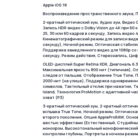
Apple iOS 18
Воспроизведение пространственного звука, 
2-кратный оптический зум, Аудио зум, Видео
Запись HDR-видео с Dolby Vision до 4K при 60
25, 30 или 60 кадров в секунду, Запись видео 4
Кинематографический режим для записи видео
секунду), Ночной режим, Оптическая стабили
Поддержка замедленного видео для 1080p со с
секунду, Режим действия, Стереозапись, Циф
OLED-дисплей Super Retina XDR, Диагональ 6.3
Максимальная яркость 800 нит (типичная), О
следов от пальцев, Отображение True Tone, П
2000 нит (на улице), Поддержка одновременн
символов, Тактильный отклик при нажатии, Те
Island, Технология ProMotion с адаптивной ч
охват (P3)
3-кратный оптический зум, 2-кратный оптиче
вспышка True Tone, Ночной режим, Оптическа
второго поколения, Опция AppleProRAW, Осно
шестью эффектами (Естественный, Студийны
монохром, Высокотональный монофонический)
контролем глубины, Портреты в ночном режи