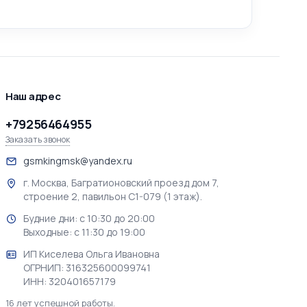
Наш адрес
+79256464955
Заказать звонок
gsmkingmsk@yandex.ru
г. Москва, Багратионовский проезд дом 7,
строение 2, павильон С1-079 (1 этаж).
Будние дни: с 10:30 до 20:00
Выходные: с 11:30 до 19:00
ИП Киселева Ольга Ивановна
ОГРНИП: 316325600099741
ИНН: 320401657179
16 лет успешной работы.