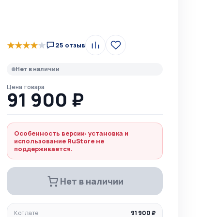
★
★
★
★
★
25 отзыв
Сравнить
В
избранное
Нет в наличии
Цена товара
91 900 ₽
Особенность версии: установка и
использование RuStore не
поддерживается.
Нет в наличии
К оплате
91 900 ₽