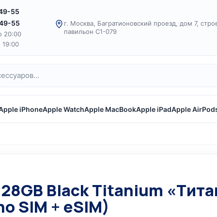
-49-55
-49-55
г. Москва, Багратионовский проезд, дом 7, стро
павильон С1-079
о 20:00
о 19:00
Apple iPhone
Apple Watch
Apple MacBook
Apple iPad
Apple AirPod
 128GB Black Titanium «Ти
no SIM + eSIM)