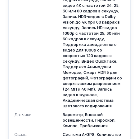
видео 4K с частотой 24, 25,
30 или 60 кадров в секунду,
Запись HDR-видео с Dolby
Vision до 4K при 60 кадрах в
секунду, Запись HD-видео
1080p с частотой 25, 30 или
60 кадров в секунду,
Поддержка замедленного
видео для 1080p со
скоростью 120 кадров в
секунду, Видео QuickTake,
Поддержка Анимодзи и
Мемодзи, Смарт HDR 5 для
фотографий, Фотографии со
сверхвысоким разрешением
(24 МП и 48 Мп), Запись
видео в журнале,
Академическая система
цветового кодирования
Датчики
Барометр, Внешней
освещенности, Гироскоп,
Компас, Приближения
Связь
Cистема A-GPS, Количество