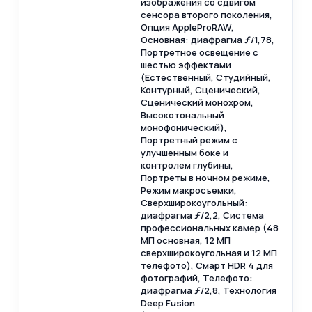
изображения со сдвигом
сенсора второго поколения,
Опция AppleProRAW,
Основная: диафрагма ƒ/1,78,
Портретное освещение с
шестью эффектами
(Естественный, Студийный,
Контурный, Сценический,
Сценический монохром,
Высокотональный
монофонический),
Портретный режим с
улучшенным боке и
контролем глубины,
Портреты в ночном режиме,
Режим макросъемки,
Сверхширокоугольный:
диафрагма ƒ/2,2, Система
профессиональных камер (48
МП основная, 12 МП
сверхширокоугольная и 12 МП
телефото), Смарт HDR 4 для
фотографий, Телефото:
диафрагма ƒ/2,8, Технология
Deep Fusion