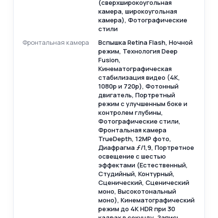
(сверхширокоугольная
камера, широкоугольная
камера), Фотографические
стили
Фронтальная камера
Вспышка Retina Flash, Ночной
режим, Технология Deep
Fusion,
Кинематографическая
стабилизация видео (4K,
1080p и 720p), Фотонный
двигатель, Портретный
режим с улучшенным боке и
контролем глубины,
Фотографические стили,
Фронтальная камера
TrueDepth, 12MP фото,
Диафрагма ƒ/1,9, Портретное
освещение с шестью
эффектами (Естественный,
Студийный, Контурный,
Сценический, Сценический
моно, Высокотональный
моно), Кинематографический
режим до 4K HDR при 30
кадрах в секунду, Запись