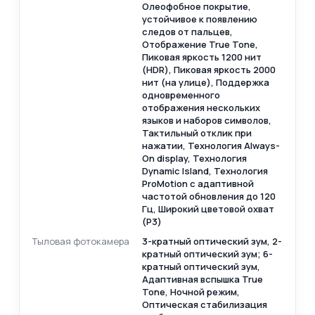
Олеофобное покрытие,
устойчивое к появлению
следов от пальцев,
Отображение True Tone,
Пиковая яркость 1200 нит
(HDR), Пиковая яркость 2000
нит (на улице), Поддержка
одновременного
отображения нескольких
языков и наборов символов,
Тактильный отклик при
нажатии, Технология Always-
On display, Технология
Dynamic Island, Технология
ProMotion с адаптивной
частотой обновления до 120
Гц, Широкий цветовой охват
(P3)
Тыловая фотокамера
3-кратный оптический зум, 2-
кратный оптический зум; 6-
кратный оптический зум,
Адаптивная вспышка True
Tone, Ночной режим,
Оптическая стабилизация