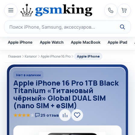
Перейти к содержимому
Поиск по каталогу
Apple iPhone
Apple Watch
Apple MacBook
Apple iPad
Главная
Каталог
Apple iPhone 16 Pro
Apple iPhone
Нет в наличии
Apple iPhone 16 Pro 1TB Black
Titanium «Титановый
чёрный» Global DUAL SIM
(nano SIM + eSIM)
★
★
★
★
★
25 отзыв
Сравнить
В
избранное