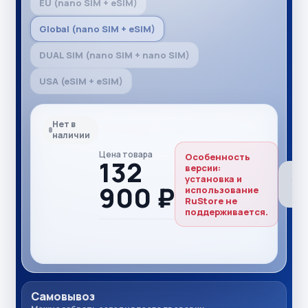
EU (nano SIM + eSIM)
Global (nano SIM + eSIM)
DUAL SIM (nano SIM + nano SIM)
USA (eSIM + eSIM)
Нет в
наличии
Цена товара
Особенность
132
версии:
установка и
900 ₽
использование
RuStore не
поддерживается.
Самовывоз