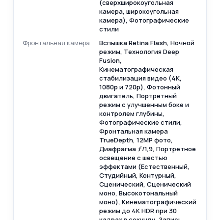
(сверхширокоугольная
камера, широкоугольная
камера), Фотографические
стили
Фронтальная камера
Вспышка Retina Flash, Ночной
режим, Технология Deep
Fusion,
Кинематографическая
стабилизация видео (4K,
1080p и 720p), Фотонный
двигатель, Портретный
режим с улучшенным боке и
контролем глубины,
Фотографические стили,
Фронтальная камера
TrueDepth, 12MP фото,
Диафрагма ƒ/1,9, Портретное
освещение с шестью
эффектами (Естественный,
Студийный, Контурный,
Сценический, Сценический
моно, Высокотональный
моно), Кинематографический
режим до 4K HDR при 30
кадрах в секунду, Запись