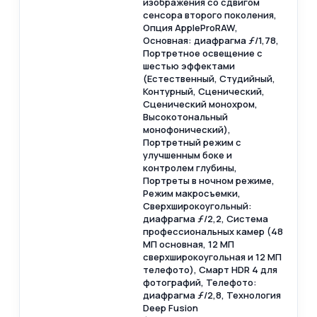
изображения со сдвигом
сенсора второго поколения,
Опция AppleProRAW,
Основная: диафрагма ƒ/1,78,
Портретное освещение с
шестью эффектами
(Естественный, Студийный,
Контурный, Сценический,
Сценический монохром,
Высокотональный
монофонический),
Портретный режим с
улучшенным боке и
контролем глубины,
Портреты в ночном режиме,
Режим макросъемки,
Сверхширокоугольный:
диафрагма ƒ/2,2, Система
профессиональных камер (48
МП основная, 12 МП
сверхширокоугольная и 12 МП
телефото), Смарт HDR 4 для
фотографий, Телефото:
диафрагма ƒ/2,8, Технология
Deep Fusion