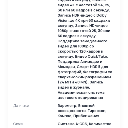
видео 4K с частотой 24, 25,
30 или 60 кадров в секунду,
Запись HDR-видео с Dolby
Vision до 4K при 60 кадрах в
секунду, Запись HD-видео
1080p с частотой 25, 30 или
60 кадров в секунду,
Поддержка замедленного
видео для 1080p со
скоростью 120 кадров в
секунду, Видео QuickTake,
Поддержка Анимодзи и
Мемодзи, Смарт HDR 5 для
фотографий, Фотографии со
сверхвысоким разрешением
(24 МП и 48 Мп), Запись
видео в журнале,
Академическая система
цветового кодирования
Датчики
Барометр, Внешней
освещенности, Гироскоп,
Компас, Приближения
Связь
Cистема A-GPS, Количество