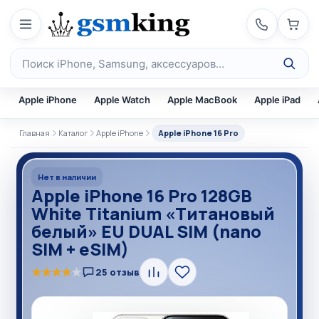
Перейти к содержимому
Поиск по каталогу
Apple iPhone
Apple Watch
Apple MacBook
Apple iPad
Главная
Каталог
Apple iPhone
Apple iPhone 16 Pro
Нет в наличии
Apple iPhone 16 Pro 128GB
White Titanium «Титановый
белый» EU DUAL SIM (nano
SIM + eSIM)
★
★
★
★
★
25 отзыв
Сравнить
В
избранное