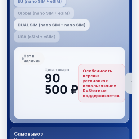
EU (nano SIM + eSIM)
Global (nano SIM + eSIM)
DUAL SIM (nano SIM + nano SIM)
USA (eSIM + eSIM)
Нет в
наличии
Цена товара
Особенность
90
версии:
установка и
500 ₽
использование
RuStore не
поддерживается.
Самовывоз