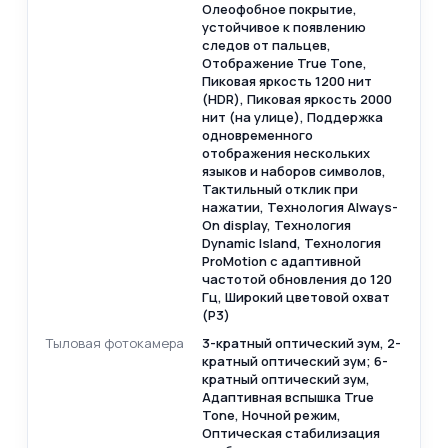
Олеофобное покрытие,
устойчивое к появлению
следов от пальцев,
Отображение True Tone,
Пиковая яркость 1200 нит
(HDR), Пиковая яркость 2000
нит (на улице), Поддержка
одновременного
отображения нескольких
языков и наборов символов,
Тактильный отклик при
нажатии, Технология Always-
On display, Технология
Dynamic Island, Технология
ProMotion с адаптивной
частотой обновления до 120
Гц, Широкий цветовой охват
(P3)
Тыловая фотокамера
3-кратный оптический зум, 2-
кратный оптический зум; 6-
кратный оптический зум,
Адаптивная вспышка True
Tone, Ночной режим,
Оптическая стабилизация