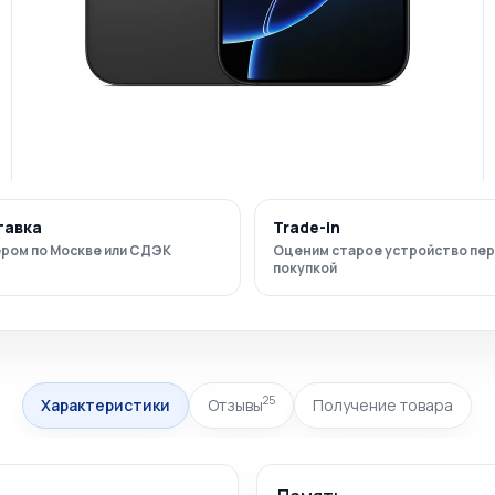
тавка
Trade-in
ром по Москве или СДЭК
Оценим старое устройство пе
покупкой
25
Характеристики
Отзывы
Получение товара