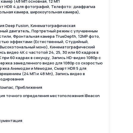
камер (48 МП основная, 12 МП
рт HDR 4 для фотографий, Телефото: диафрагма
гольная камера, широкоугольная камера),
гия Deep Fusion, Кинематографическая
онный двигатель, Портретный режим с улучшенным
стили, Фронтальная камера TrueDepth, 12MP фото,
естью эффектами (Естественный, Студийный,
 Высокотональный моно), Кинематографический
сь видео 4K с частотой 24, 25, 30 или 60 кадров в
K при 60 кадрах в секунду, Запись HD-видео 1080p с
ддержка замедленного видео для 1080p со скоростью
ержка Анимодзи и Мемодзи, Смарт HDR 5 для
решением (24 МП и 48 Мп), Запись видео в
кодирования
 Компас, Приближения
ция точного определения местоположения iBeacon
окументация