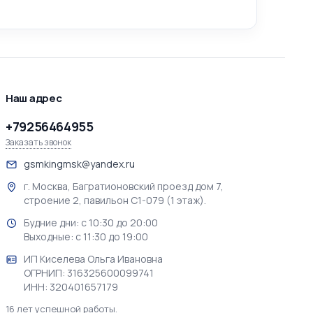
Наш адрес
+79256464955
Заказать звонок
gsmkingmsk@yandex.ru
г. Москва, Багратионовский проезд дом 7,
строение 2, павильон С1-079 (1 этаж).
Будние дни: с 10:30 до 20:00
Выходные: с 11:30 до 19:00
ИП Киселева Ольга Ивановна
ОГРНИП: 316325600099741
ИНН: 320401657179
16 лет успешной работы.