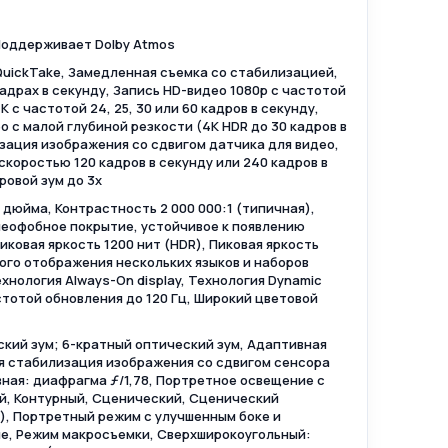
Поддерживает Dolby Atmos
 QuickTake, Замедленная съемка со стабилизацией,
 кадрах в секунду, Запись HD-видео 1080p с частотой
K с частотой 24, 25, 30 или 60 кадров в секунду,
 с малой глубиной резкости (4K HDR до 30 кадров в
зация изображения со сдвигом датчика для видео,
коростью 120 кадров в секунду или 240 кадров в
ровой зум до 3x
 дюйма, Контрастность 2 000 000:1 (типичная),
леофобное покрытие, устойчивое к появлению
иковая яркость 1200 нит (HDR), Пиковая яркость
ого отображения нескольких языков и наборов
хнология Always-On display, Технология Dynamic
астотой обновления до 120 Гц, Широкий цветовой
ский зум; 6-кратный оптический зум, Адаптивная
я стабилизация изображения со сдвигом сенсора
вная: диафрагма ƒ/1,78, Портретное освещение с
й, Контурный, Сценический, Сценический
, Портретный режим с улучшенным боке и
ме, Режим макросъемки, Сверхширокоугольный: