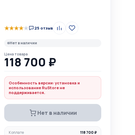
★
★
★
★
★
25 отзыв
Сравнить
В
избранное
Нет в наличии
Цена товара
118 700 ₽
Особенность версии: установка и
использование RuStore не
поддерживается.
Нет в наличии
К оплате
118 700 ₽