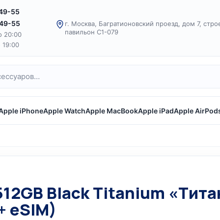
-49-55
-49-55
г. Москва, Багратионовский проезд, дом 7, стро
павильон С1-079
о 20:00
о 19:00
Apple iPhone
Apple Watch
Apple MacBook
Apple iPad
Apple AirPod
 512GB Black Titanium «Ти
+ eSIM)