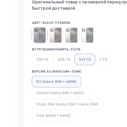
Оригинальный товар с проверкой перед п
быстрой доставкой.
ЦВЕТ: BLACK TITANIUM
ВСТРОЕННАЯ ПАМЯТЬ: 512 ГБ
128 Гб
256 Гб
512 Гб
1 Тб
ВЕРСИЯ: EU (NANO SIM + ESIM)
EU (nano SIM + eSIM)
Global (nano SIM + eSIM)
DUAL SIM (nano SIM + nano SIM)
USA (eSIM + eSIM)