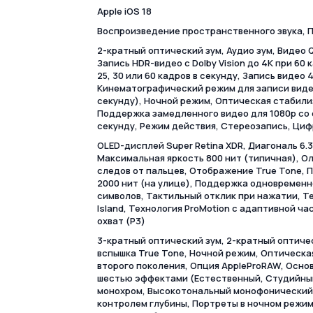
Apple iOS 18
Воспроизведение пространственного звука, 
2-кратный оптический зум, Аудио зум, Видео
Запись HDR-видео с Dolby Vision до 4K при 60
25, 30 или 60 кадров в секунду, Запись видео 4
Кинематографический режим для записи видео
секунду), Ночной режим, Оптическая стабили
Поддержка замедленного видео для 1080p со с
секунду, Режим действия, Стереозапись, Циф
OLED-дисплей Super Retina XDR, Диагональ 6.3
Максимальная яркость 800 нит (типичная), О
следов от пальцев, Отображение True Tone, П
2000 нит (на улице), Поддержка одновременн
символов, Тактильный отклик при нажатии, Те
Island, Технология ProMotion с адаптивной ч
охват (P3)
3-кратный оптический зум, 2-кратный оптиче
вспышка True Tone, Ночной режим, Оптическа
второго поколения, Опция AppleProRAW, Осно
шестью эффектами (Естественный, Студийны
монохром, Высокотональный монофонический)
контролем глубины, Портреты в ночном режи