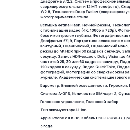
диафрагма ƒ/2,2, Система профессиональных 
сверхширокоугольная и 12 МП телефото), Сма
ƒ/2,8, Технология Deep Fusion (сверхширокоу
Фотографические стили
Вспышка Retina Flash, Ночной режим, Техноло
стабилизация видео (4K, 1080p и 720p), Фот
боке и контролем глубины, Фотографические 
Диафрагма ƒ/1,9, Портретное освещение с ш
Контурный, Сценический, Сценический моно,
режим до 4K HDR при 30 кадрах в секунду, Запи
секунду, Запись HDR-видео с Dolby Vision до 4
частотой 25, 30 или 60 кадров в секунду, По
120 кадров в секунду, Видео QuickTake, Подд
фотографий, Фотографии со сверхвысоким раз
журнале, Академическая система цветового 
Барометр, Внешней освещенности, Гироскоп,
Cистема A-GPS, Количество SIM-карт 2, Функ
Голосовое управление, Голосовой набор
Тип аккумулятора Li-Ion
Apple iPhone с iOS 18, Кабель USB‑C/USB‑C, Д
3 года