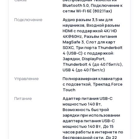
Bluetooth 5.0, Подключение к
сетям Wi-Fi 6E (802.11ax)
Подключение
Аудио разъем 3,5 мм для
наушников, Входной разъем
HDMI с поддержкой 4K/ HD
4K@60Hz, Разъём питания
MagSafe 3, Слот для карт
SDXC, Три порта Thunderbolt
4 (USB‑C) с поддержкой:
Зарядки, DisplayPort,
Thunderbolt 4 (до 40 Гбит/с),
USB 4 (до 40 Гбит/с)
Управление
Полноразмерная клавиатура
с подсветкой, Трекпад Force
Touch
Питание
Адаптер питания USB‑C
мощностью 140 Вт,
Возможность быстрой
зарядки при использовании
адаптера питания USB‑C
мощностью 140 Вт, До 15
часов работы в интернете по
беспроводной сети, До 22