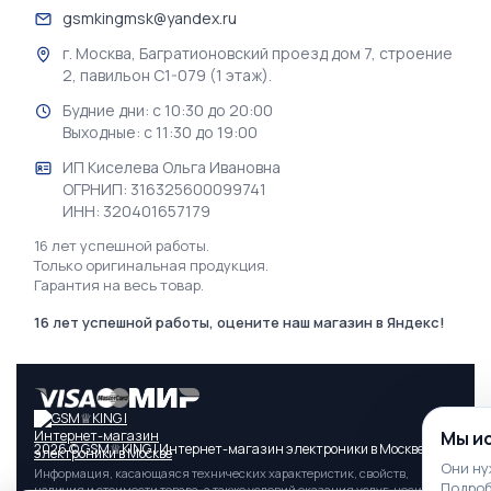
gsmkingmsk@yandex.ru
г. Москва, Багратионовский проезд дом 7, строение
2, павильон С1-079 (1 этаж).
Будние дни: с 10:30 до 20:00
Выходные: с 11:30 до 19:00
ИП Киселева Ольга Ивановна
ОГРНИП: 316325600099741
ИНН: 320401657179
16 лет успешной работы.
Только оригинальная продукция.
Гарантия на весь товар.
16 лет успешной работы, оцените наш магазин в Яндекс!
Мы и
2026 © GSM♕KING | Интернет-магазин электроники в Москве
Они ну
Информация, касающаяся технических характеристик, свойств,
Подроб
наличия и стоимости товара, а также условий оказания услуг, носит