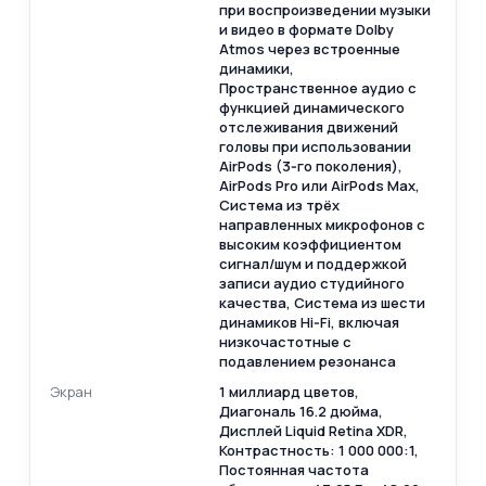
при воспроизведении музыки
и видео в формате Dolby
Atmos через встроенные
динамики,
Пространственное аудио с
функцией динамического
отслеживания движений
головы при использовании
AirPods (3‑го поколения),
AirPods Pro или AirPods Max,
Система из трёх
направленных микрофонов с
высоким коэффициентом
сигнал/шум и поддержкой
записи аудио студийного
качества, Система из шести
динамиков Hi‑Fi, включая
низкочастотные с
подавлением резонанса
Экран
1 миллиард цветов,
Диагональ 16.2 дюйма,
Дисплей Liquid Retina XDR,
Контрастность: 1 000 000:1,
Постоянная частота