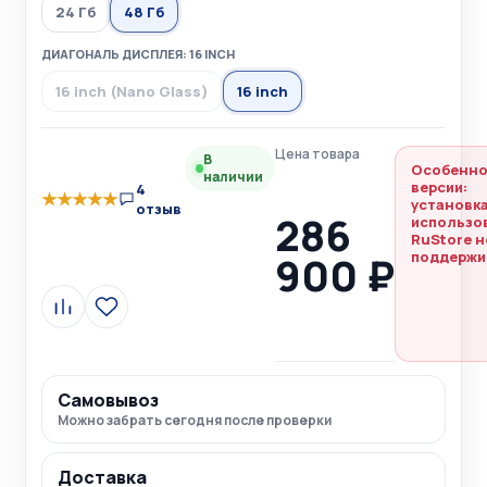
24 Гб
48 Гб
ДИАГОНАЛЬ ДИСПЛЕЯ: 16 INCH
16 inch (Nano Glass)
16 inch
Цена товара
В
Особенно
наличии
версии:
4
★
★
★
★
★
установка
отзыв
286
использо
RuStore н
900 ₽
поддержи
Сравнить
В
избранное
Самовывоз
Можно забрать сегодня после проверки
Доставка