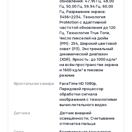
обновления: 47,95 Гц, 48,00
Гц, 50,00 Гц, 59,94 Гц, 60,00
Гц, Разрешение экрана:
3456×2234, Технология
ProMotion с адаптивной
частотой обновления до 120
Гц, Технология True Tone,
Число пикселей на дюйм
(PPI): 254, Широкий цветовой
охват (P3), Экстремальный
динамический диапазон
(XDR), Яркость: до 1000 кд/ м²
на всём пространстве экрана
и 1600 кд/ м² в пиковом
режиме
Фронтальная камера
FaceTime HD 1080p,
Передовой процессор
обработки сигнала
изображения с технологиями
вычислительного видео
Датчики
Датчик внешней
освещённости, Считывание
отпечатка пальца
Связь
Беспроводная технология