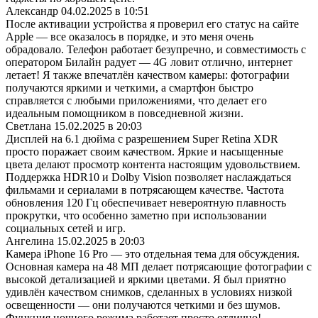
Александр
04.02.2025 в 10:51
После активации устройства я проверил его статус на сайте
Apple — все оказалось в порядке, и это меня очень
обрадовало. Телефон работает безупречно, и совместимость с
оператором Билайн радует — 4G ловит отлично, интернет
летает! Я также впечатлён качеством камеры: фотографии
получаются яркими и четкими, а смартфон быстро
справляется с любыми приложениями, что делает его
идеальным помощником в повседневной жизни.
Светлана
15.02.2025 в 20:03
Дисплей на 6.1 дюйма с разрешением Super Retina XDR
просто поражает своим качеством. Яркие и насыщенные
цвета делают просмотр контента настоящим удовольствием.
Поддержка HDR10 и Dolby Vision позволяет наслаждаться
фильмами и сериалами в потрясающем качестве. Частота
обновления 120 Гц обеспечивает невероятную плавность
прокрутки, что особенно заметно при использовании
социальных сетей и игр.
Ангелина
15.02.2025 в 20:03
Камера iPhone 16 Pro — это отдельная тема для обсуждения.
Основная камера на 48 МП делает потрясающие фотографии с
высокой детализацией и яркими цветами. Я был приятно
удивлён качеством снимков, сделанных в условиях низкой
освещенности — они получаются четкими и без шумов.
Функция ночного режима работает просто отлично!