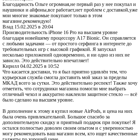
Благодарность Ольге огромная,не первый раз у нее покупал и
наушники и айфоны,все работает,нет проблем с доставкой,уже
мои многие знакомые покупают только в этом
магазине,рекомендую!
Влад
15.02.2025 в 20:04
Производительность iPhone 16 Pro на высшем уровне
благодаря новейшему процессору A17 Bionic. Он справляется
с любыми задачами — от простого серфинга в интернете до
требовательных игр с высокой графикой. Я запускал
несколько приложений одновременно, и ни одно из них не
зависло. Это действительно впечатляет!
Кирилл
04.02.2025 в 10:52
Что касается доставки, то я был приятно удивлён тем, что
курьерская служба смогла доставить мой заказ за пределы
МКАД всего за сутки. Это действительно респект! Также хочу
отметить, что сотрудники магазина помогли мне выбрать
отличный чехол и аккуратно наклеили защитное стекло — всё
было сделано на высшем уровне.
В дополнение к этому я купил новые AirPods, и цена на них
была очень привлекательной. Большое спасибо за
дополнительную скидку и приятный подарок при покупке! Я
остался полностью доволен своим опытом и с уверенностью
могу рекомендовать ваш магазин всем, кто ищет качественные
гаджеты по хорошей цене.