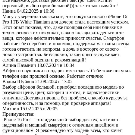
Все надёжно, доставка работает быстро. Сайт кстати
огромный, выбор прям большой))) так что заказывайте!
Наина
04.02.2025 в 10:36
Могу с уверенностью сказать, что покупка нового iPhone 16
Pro 1TB White Titanium для дочери стала настоящим успехом.
Этот опыт показал, что, даже поощряя себя или близких в
технологических покупках, важно вкладывать деньги в те
вещи, которые действительно приносят счастье. Смартфон
работает без перебоев и поломок, поддержка магазина всегда
готова ответить на вопросы, а дочь в восторге от своего
нового устройства. Безусловно, такой опыт заслуживает
самой высокой оценки и рекомендаций!
Алина Пазынич
18.07.2024 в 10:34
Айфон и наушники в подарок взяла здесь. Себе тоже покупала
телефон еще прошлой осенью. Работает отлично
Вадим Шуйков
21.08.2024 в 13:02
Выбор айфонов большой, приобрел последнюю модель по
разумной цене, цвет, который и хотел, и характеристики
отличные.Доставка прошла без проблем, спасибо курьеру за
оперативность, и за помощь при проверке аппарата!
Михаил
15.02.2025 в 20:05
Преимущества:
iPhone 16 Pro — это идеальный выбор для тех, кто ищет
надежный и мощный смартфон с отличным дизайном и
функционалом. Я рекомендую эту модель всем, кто хочет