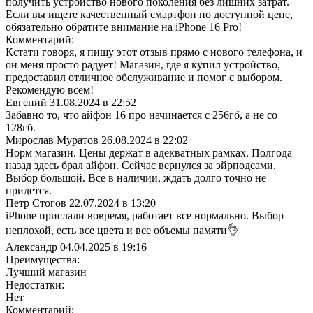
получить устройство нового поколения без лишних затрат.
Если вы ищете качественный смартфон по доступной цене,
обязательно обратите внимание на iPhone 16 Pro!
Комментарий:
Кстати говоря, я пишу этот отзыв прямо с нового телефона, и
он меня просто радует! Магазин, где я купил устройство,
предоставил отличное обслуживание и помог с выбором.
Рекомендую всем!
Евгений
31.08.2024 в 22:52
Забавно то, что айфон 16 про начинается с 256гб, а не со
128гб.
Мирослав Муратов
26.08.2024 в 22:02
Норм магазин. Цены держат в адекватных рамках. Полгода
назад здесь брал айфон. Сейчас вернулся за эйрподсами.
Выбор большой. Все в наличии, ждать долго точно не
придется.
Петр Стогов
22.07.2024 в 13:20
iPhone прислали вовремя, работает все нормально. Выбор
неплохой, есть все цвета и все объемы памяти👌
Александр
04.04.2025 в 19:16
Преимущества:
Лучший магазин
Недостатки:
Нет
Комментарий: