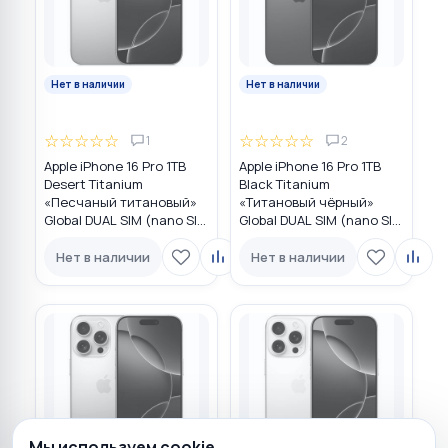
Нет в наличии
Нет в наличии
☆
☆
☆
☆
☆
☆
☆
☆
☆
☆
1
2
Apple iPhone 16 Pro 1TB
Apple iPhone 16 Pro 1TB
Desert Titanium
Black Titanium
«Песчаный титановый»
«Титановый чёрный»
Global DUAL SIM (nano SIM
Global DUAL SIM (nano SIM
+ eSIM)
+ eSIM)
Нет в наличии
Нет в наличии
Мы используем cookie