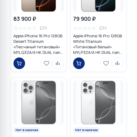
83 900 ₽
79 900 ₽
☆
☆
☆
☆
☆
☆
☆
☆
☆
☆
0
0
Apple iPhone 16 Pro 128GB
Apple iPhone 16 Pro 128GB
Desert Titanium
White Titanium
«Песчаный титановый»
«Титановый белый»
MYLQ3ZA/A HK DUAL nano
MYLP3ZA/A HK DUAL nano
SIM
SIM
Нет в наличии
Нет в наличии