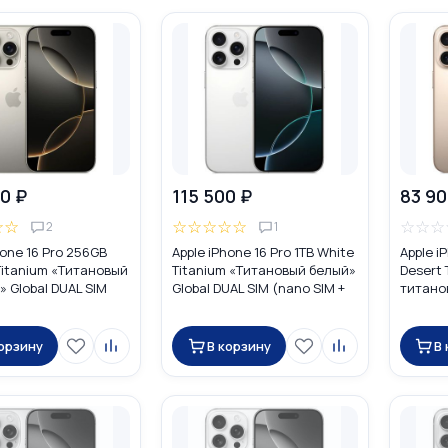
0 ₽
115 500 ₽
83 90
☆
☆
☆
☆
☆
☆
☆
☆
☆
☆
2
1
hone 16 Pro 256GB
Apple iPhone 16 Pro 1TB White
Apple i
Titanium «Tитановый
Titanium «Титановый белый»
Desert
 Global DUAL SIM
Global DUAL SIM (nano SIM +
титано
M + eSIM)
eSIM)
DUAL n
корзину
В корзину
В