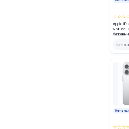
☆
☆
☆
Apple iP
Natural 
бежевый»
(nano SI
Нет в 
Нет в на
☆
☆
☆