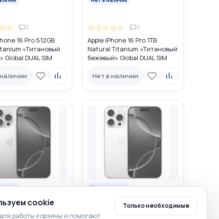
☆
☆
☆
☆
☆
☆
☆
1
1
Phone 16 Pro 512GB
Apple iPhone 16 Pro 1TB
itanium «Титановый
Natural Titanium «Tитановый
 Global DUAL SIM
бежевый» Global DUAL SIM
IM + eSIM)
(nano SIM + eSIM)
 наличии
Нет в наличии
аличии
Нет в наличии
ьзуем cookie
Только необходимые
☆
☆
☆
☆
☆
☆
☆
для работы корзины и помогают
0
0