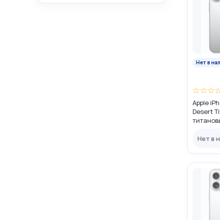
Нет в на
☆
☆
☆
Apple iP
Desert T
титановы
(nano SI
Нет в 