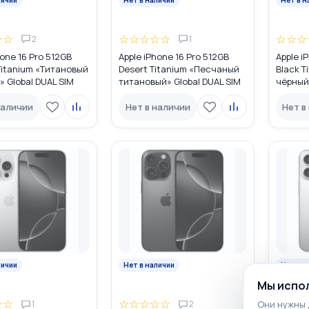
☆
☆
☆
☆
☆
☆
☆
☆
☆
☆
2
1
hone 16 Pro 512GB
Apple iPhone 16 Pro 512GB
Apple i
Titanium «Tитановый
Desert Titanium «Песчаный
Black T
 Global DUAL SIM
титановый» Global DUAL SIM
чёрный»
M + eSIM)
(nano SIM + eSIM)
(nano S
наличии
Нет в наличии
Нет в
личии
Нет в наличии
Нет в н
Мы испол
☆
☆
☆
☆
☆
☆
☆
☆
☆
☆
Они нужны 
1
2