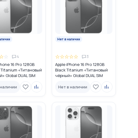
аличии
Нет в наличии
☆
☆
☆
☆
☆
☆
☆
4
3
Phone 16 Pro 128GB
Apple iPhone 16 Pro 128GB
 Titanium «Tитановый
Black Titanium «Титановый
» Global DUAL SIM
чёрный» Global DUAL SIM
IM + eSIM)
(nano SIM + eSIM)
 наличии
Нет в наличии