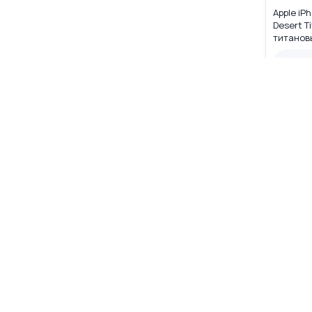
Apple iPh
Desert T
титановы
(nano SI
Нет в 
Нет в на
☆
☆
☆
Apple iP
Natural 
бежевый