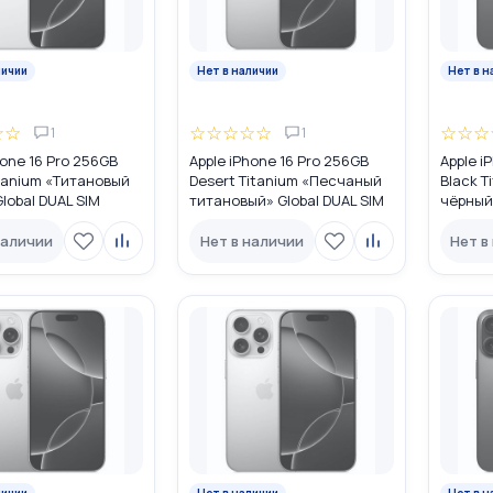
личии
Нет в наличии
Нет в н
☆
☆
☆
☆
☆
☆
☆
☆
☆
☆
1
1
hone 16 Pro 256GB
Apple iPhone 16 Pro 256GB
Apple i
tanium «Титановый
Desert Titanium «Песчаный
Black T
lobal DUAL SIM
титановый» Global DUAL SIM
чёрный»
M + eSIM)
(nano SIM + eSIM)
(nano S
наличии
Нет в наличии
Нет в
личии
Нет в наличии
Нет в н