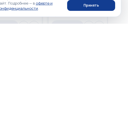
айт. Подробнее — в
оферте и
Phone 16 Pro 128GB
Apple iPhone 16 Pro 128GB
Принять
конфиденциальности
.
 Titanium «Песчаный
White Titanium «Титановый
вый» MYMC3LL/A USA
белый» MYMA3LL/A USA
 eSIM)
(eSIM + eSIM)
 наличии
Нет в наличии
аличии
Нет в наличии
☆
☆
☆
☆
☆
☆
☆
0
0
Phone 16 Pro 256GB
Apple iPhone 16 Pro 256GB
Titanium «Титановый
Natural Titanium «Tитановый
 MYMH3LL/A USA
бежевый» MYMK3LL/A USA