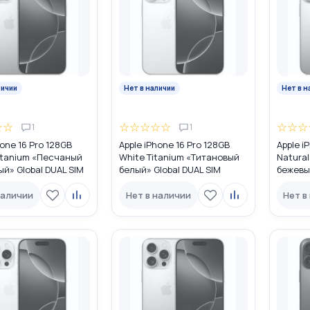
личии
Нет в наличии
Нет в н
☆
☆
☆
☆
☆
☆
☆
☆
☆
☆
1
1
hone 16 Pro 128GB
Apple iPhone 16 Pro 128GB
Apple i
itanium «Песчаный
White Titanium «Титановый
Natural
й» Global DUAL SIM
белый» Global DUAL SIM
бежевый
M + eSIM)
(nano SIM + eSIM)
(nano S
наличии
Нет в наличии
Нет в