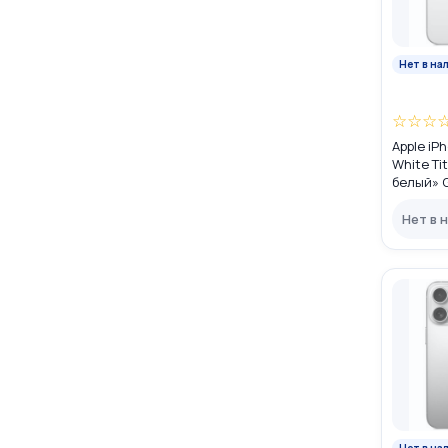
Нет в на
☆
☆
☆
Apple iP
White Ti
белый» G
(nano SI
Нет в 
Нет в на