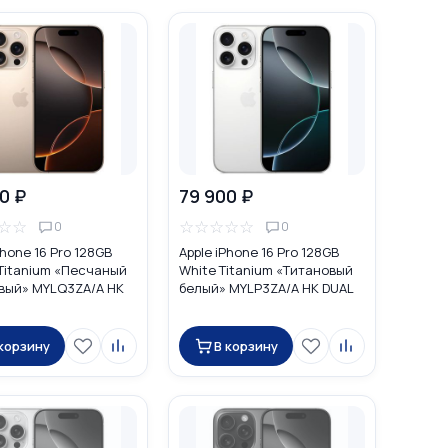
0 ₽
79 900 ₽
☆
☆
☆
☆
☆
☆
☆
0
0
Phone 16 Pro 128GB
Apple iPhone 16 Pro 128GB
 Titanium «Песчаный
White Titanium «Титановый
вый» MYLQ3ZA/A HK
белый» MYLP3ZA/A HK DUAL
ano SIM
nano SIM
 корзину
В корзину