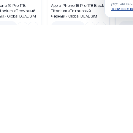
улучшать с
one 16 Pro 1TB
Apple iPhone 16 Pro 1TB Black
Apple i
политике 
itanium «Песчаный
Titanium «Титановый
Desert
й» Global DUAL SIM
чёрный» Global DUAL SIM
титано
M + eSIM)
(nano SIM + eSIM)
(eSIM +
наличии
Нет в наличии
Нет в
личии
Нет в наличии
Нет в н
☆
☆
☆
☆
☆
☆
☆
☆
☆
☆
0
0
hone 16 Pro 128GB
Apple iPhone 16 Pro 128GB
Apple i
Titanium «Tитановый
Black Titanium «Титановый
White 
» MYMD3LL/A USA
чёрный» MYM93LL/A USA
белый»