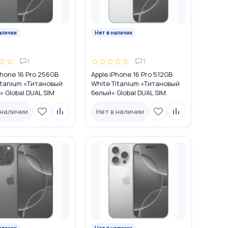
аличии
Нет в наличии
☆
☆
☆
☆
☆
☆
☆
1
1
Phone 16 Pro 256GB
Apple iPhone 16 Pro 512GB
itanium «Титановый
White Titanium «Титановый
 Global DUAL SIM
белый» Global DUAL SIM
IM + eSIM)
(nano SIM + eSIM)
 наличии
Нет в наличии
аличии
Нет в наличии