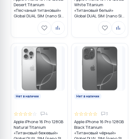
Desert Titanium
White Titanium
«Песчаный титановый»
«Титановый белый»
Global DUAL SIM (nano SIM
Global DUAL SIM (nano SIM
+ eSIM)
+ eSIM)
Нет в наличии
Нет в наличии
☆
☆
☆
☆
☆
☆
☆
☆
☆
☆
4
3
Apple iPhone 16 Pro 128GB
Apple iPhone 16 Pro 128GB
Natural Titanium
Black Titanium
«Tитановый бежевый»
«Титановый чёрный»
Global DUAL SIM (nano SIM
Global DUAL SIM (nano SIM