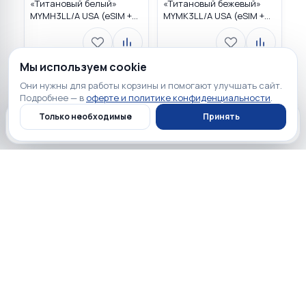
«Титановый белый»
«Tитановый бежевый»
MYMH3LL/A USA (eSIM +
MYMK3LL/A USA (eSIM +
eSIM)
eSIM)
Мы используем cookie
Они нужны для работы корзины и помогают улучшать сайт.
Загружаем…
Подробнее — в
оферте и политике конфиденциальности
.
Только необходимые
Принять
Главная
Каталог
Профиль
Корзина
Полезно перед покупкой
Обзоры, сравнения и советы по выбору техники.
Все обзоры