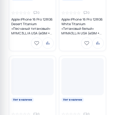
☆
☆
☆
☆
☆
☆
☆
☆
☆
☆
0
0
Apple iPhone 16 Pro 128GB
Apple iPhone 16 Pro 128GB
Desert Titanium
White Titanium
«Песчаный титановый»
«Титановый белый»
MYMC3LL/A USA (eSIM +
MYMA3LL/A USA (eSIM +
eSIM)
eSIM)
Нет в наличии
Нет в наличии
☆
☆
☆
☆
☆
☆
☆
☆
☆
☆
0
0