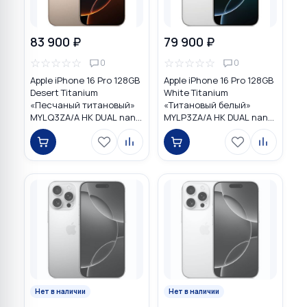
83 900 ₽
79 900 ₽
☆
☆
☆
☆
☆
☆
☆
☆
☆
☆
0
0
Apple iPhone 16 Pro 128GB
Apple iPhone 16 Pro 128GB
Desert Titanium
White Titanium
«Песчаный титановый»
«Титановый белый»
MYLQ3ZA/A HK DUAL nano
MYLP3ZA/A HK DUAL nano
SIM
SIM
Нет в наличии
Нет в наличии