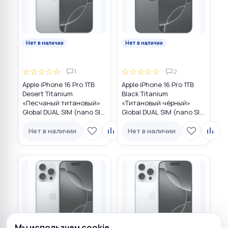
Нет в наличии
Нет в наличии
☆
☆
☆
☆
☆
☆
☆
☆
☆
☆
1
2
Apple iPhone 16 Pro 1TB
Apple iPhone 16 Pro 1TB
Desert Titanium
Black Titanium
«Песчаный титановый»
«Титановый чёрный»
Global DUAL SIM (nano SIM
Global DUAL SIM (nano SIM
+ eSIM)
+ eSIM)
Нет в наличии
Нет в наличии
Мы используем cookie