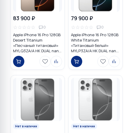
83 900 ₽
79 900 ₽
☆
☆
☆
☆
☆
☆
☆
☆
☆
☆
0
0
Apple iPhone 16 Pro 128GB
Apple iPhone 16 Pro 128GB
Desert Titanium
White Titanium
«Песчаный титановый»
«Титановый белый»
MYLQ3ZA/A HK DUAL nano
MYLP3ZA/A HK DUAL nano
SIM
SIM
Нет в наличии
Нет в наличии