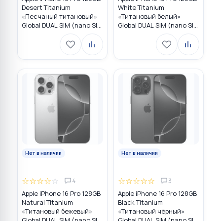
Desert Titanium
White Titanium
«Песчаный титановый»
«Титановый белый»
Global DUAL SIM (nano SIM
Global DUAL SIM (nano SIM
+ eSIM)
+ eSIM)
Нет в наличии
Нет в наличии
☆
☆
☆
☆
☆
☆
☆
☆
☆
☆
4
3
Apple iPhone 16 Pro 128GB
Apple iPhone 16 Pro 128GB
Natural Titanium
Black Titanium
«Tитановый бежевый»
«Титановый чёрный»
Global DUAL SIM (nano SIM
Global DUAL SIM (nano SIM