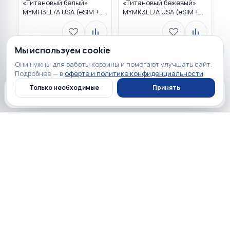
«Титановый белый»
«Tитановый бежевый»
MYMH3LL/A USA (eSIM +
MYMK3LL/A USA (eSIM +
eSIM)
eSIM)
Мы используем cookie
Они нужны для работы корзины и помогают улучшать сайт.
Загружаем…
Подробнее — в
оферте и политике конфиденциальности
.
Только необходимые
Принять
Главная
Каталог
Профиль
Корзина
Полезно перед покупкой
Обзоры, сравнения и советы по выбору техники.
Все обзоры