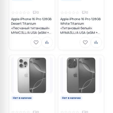
☆
☆
☆
☆
☆
☆
☆
☆
☆
☆
0
0
Apple iPhone 16 Pro 128GB
Apple iPhone 16 Pro 128GB
Desert Titanium
White Titanium
«Песчаный титановый»
«Титановый белый»
MYMC3LL/A USA (eSIM +
MYMA3LL/A USA (eSIM +
eSIM)
eSIM)
Нет в наличии
Нет в наличии
☆
☆
☆
☆
☆
☆
☆
☆
☆
☆
0
0