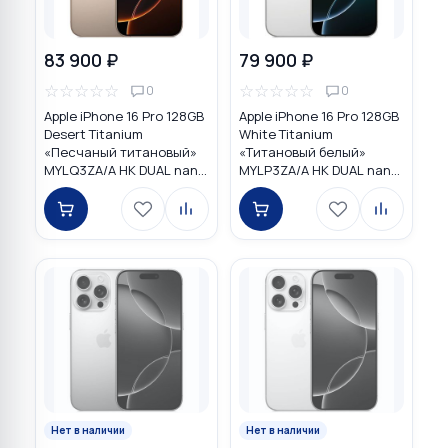
83 900 ₽
79 900 ₽
☆
☆
☆
☆
☆
☆
☆
☆
☆
☆
0
0
Apple iPhone 16 Pro 128GB
Apple iPhone 16 Pro 128GB
Desert Titanium
White Titanium
«Песчаный титановый»
«Титановый белый»
MYLQ3ZA/A HK DUAL nano
MYLP3ZA/A HK DUAL nano
SIM
SIM
Нет в наличии
Нет в наличии