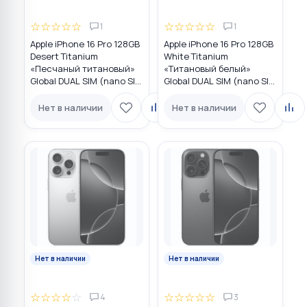
☆
☆
☆
☆
☆
☆
☆
☆
☆
☆
1
1
Apple iPhone 16 Pro 128GB
Apple iPhone 16 Pro 128GB
Desert Titanium
White Titanium
«Песчаный титановый»
«Титановый белый»
Global DUAL SIM (nano SIM
Global DUAL SIM (nano SIM
+ eSIM)
+ eSIM)
Нет в наличии
Нет в наличии
Нет в наличии
Нет в наличии
☆
☆
☆
☆
☆
☆
☆
☆
☆
☆
4
3