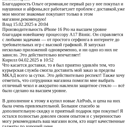
Благодарность Ольге огромная,не первый раз у нее покупал и
наушники и айфоны,все работает,нет проблем с доставкой,уже
мои многие знакомые покупают только в этом
магазине,рекомендую!
Влад
15.02.2025 в 20:04
Производительность iPhone 16 Pro на высшем уровне
благодаря новейшему процессору A17 Bionic. Он справляется
с любыми задачами — от простого серфинга в интернете до
требовательных игр с высокой графикой. Я запускал
несколько приложений одновременно, и ни одно из них не
зависло. Это действительно впечатляет!
Кирилл
04.02.2025 в 10:52
Что касается доставки, то я был приятно удивлён тем, что
курьерская служба смогла доставить мой заказ за пределы
МКАД всего за сутки. Это действительно респект! Также хочу
отметить, что сотрудники магазина помогли мне выбрать
отличный чехол и аккуратно наклеили защитное стекло — всё
было сделано на высшем уровне.
В дополнение к этому я купил новые AirPods, и цена на них
была очень привлекательной. Большое спасибо за
дополнительную скидку и приятный подарок при покупке! Я
остался полностью доволен своим опытом и с уверенностью
могу рекомендовать ваш магазин всем, кто ищет качественные
гаджеты по хорошей цене.