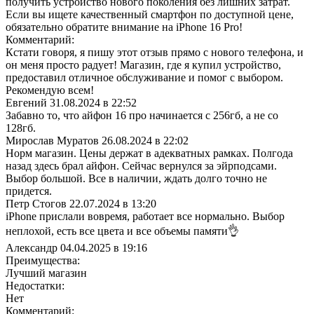
получить устройство нового поколения без лишних затрат.
Если вы ищете качественный смартфон по доступной цене,
обязательно обратите внимание на iPhone 16 Pro!
Комментарий:
Кстати говоря, я пишу этот отзыв прямо с нового телефона, и
он меня просто радует! Магазин, где я купил устройство,
предоставил отличное обслуживание и помог с выбором.
Рекомендую всем!
Евгений
31.08.2024 в 22:52
Забавно то, что айфон 16 про начинается с 256гб, а не со
128гб.
Мирослав Муратов
26.08.2024 в 22:02
Норм магазин. Цены держат в адекватных рамках. Полгода
назад здесь брал айфон. Сейчас вернулся за эйрподсами.
Выбор большой. Все в наличии, ждать долго точно не
придется.
Петр Стогов
22.07.2024 в 13:20
iPhone прислали вовремя, работает все нормально. Выбор
неплохой, есть все цвета и все объемы памяти👌
Александр
04.04.2025 в 19:16
Преимущества:
Лучший магазин
Недостатки:
Нет
Комментарий: