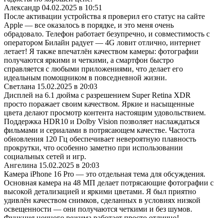
Александр
04.02.2025 в 10:51
После активации устройства я проверил его статус на сайте
Apple — все оказалось в порядке, и это меня очень
обрадовало. Телефон работает безупречно, и совместимость с
оператором Билайн радует — 4G ловит отлично, интернет
летает! Я также впечатлён качеством камеры: фотографии
получаются яркими и четкими, а смартфон быстро
справляется с любыми приложениями, что делает его
идеальным помощником в повседневной жизни.
Светлана
15.02.2025 в 20:03
Дисплей на 6.1 дюйма с разрешением Super Retina XDR
просто поражает своим качеством. Яркие и насыщенные
цвета делают просмотр контента настоящим удовольствием.
Поддержка HDR10 и Dolby Vision позволяет наслаждаться
фильмами и сериалами в потрясающем качестве. Частота
обновления 120 Гц обеспечивает невероятную плавность
прокрутки, что особенно заметно при использовании
социальных сетей и игр.
Ангелина
15.02.2025 в 20:03
Камера iPhone 16 Pro — это отдельная тема для обсуждения.
Основная камера на 48 МП делает потрясающие фотографии с
высокой детализацией и яркими цветами. Я был приятно
удивлён качеством снимков, сделанных в условиях низкой
освещенности — они получаются четкими и без шумов.
Функция ночного режима работает просто отлично!