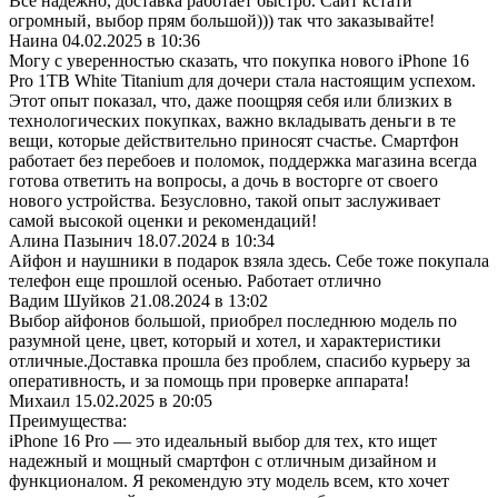
Все надёжно, доставка работает быстро. Сайт кстати
огромный, выбор прям большой))) так что заказывайте!
Наина
04.02.2025 в 10:36
Могу с уверенностью сказать, что покупка нового iPhone 16
Pro 1TB White Titanium для дочери стала настоящим успехом.
Этот опыт показал, что, даже поощряя себя или близких в
технологических покупках, важно вкладывать деньги в те
вещи, которые действительно приносят счастье. Смартфон
работает без перебоев и поломок, поддержка магазина всегда
готова ответить на вопросы, а дочь в восторге от своего
нового устройства. Безусловно, такой опыт заслуживает
самой высокой оценки и рекомендаций!
Алина Пазынич
18.07.2024 в 10:34
Айфон и наушники в подарок взяла здесь. Себе тоже покупала
телефон еще прошлой осенью. Работает отлично
Вадим Шуйков
21.08.2024 в 13:02
Выбор айфонов большой, приобрел последнюю модель по
разумной цене, цвет, который и хотел, и характеристики
отличные.Доставка прошла без проблем, спасибо курьеру за
оперативность, и за помощь при проверке аппарата!
Михаил
15.02.2025 в 20:05
Преимущества:
iPhone 16 Pro — это идеальный выбор для тех, кто ищет
надежный и мощный смартфон с отличным дизайном и
функционалом. Я рекомендую эту модель всем, кто хочет