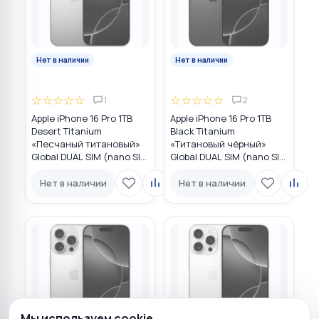
Нет в наличии
Нет в наличии
☆
☆
☆
☆
☆
☆
☆
☆
☆
☆
1
2
Apple iPhone 16 Pro 1TB
Apple iPhone 16 Pro 1TB
Desert Titanium
Black Titanium
«Песчаный титановый»
«Титановый чёрный»
Global DUAL SIM (nano SIM
Global DUAL SIM (nano SIM
+ eSIM)
+ eSIM)
Нет в наличии
Нет в наличии
Мы используем cookie