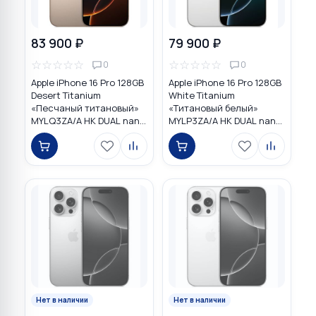
83 900 ₽
79 900 ₽
☆
☆
☆
☆
☆
☆
☆
☆
☆
☆
0
0
Apple iPhone 16 Pro 128GB
Apple iPhone 16 Pro 128GB
Desert Titanium
White Titanium
«Песчаный титановый»
«Титановый белый»
MYLQ3ZA/A HK DUAL nano
MYLP3ZA/A HK DUAL nano
SIM
SIM
Нет в наличии
Нет в наличии