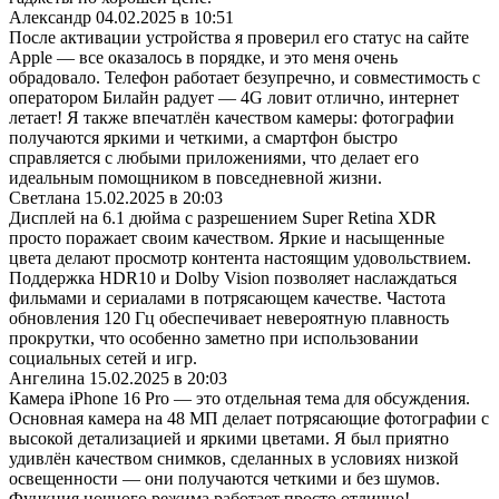
Александр
04.02.2025 в 10:51
После активации устройства я проверил его статус на сайте
Apple — все оказалось в порядке, и это меня очень
обрадовало. Телефон работает безупречно, и совместимость с
оператором Билайн радует — 4G ловит отлично, интернет
летает! Я также впечатлён качеством камеры: фотографии
получаются яркими и четкими, а смартфон быстро
справляется с любыми приложениями, что делает его
идеальным помощником в повседневной жизни.
Светлана
15.02.2025 в 20:03
Дисплей на 6.1 дюйма с разрешением Super Retina XDR
просто поражает своим качеством. Яркие и насыщенные
цвета делают просмотр контента настоящим удовольствием.
Поддержка HDR10 и Dolby Vision позволяет наслаждаться
фильмами и сериалами в потрясающем качестве. Частота
обновления 120 Гц обеспечивает невероятную плавность
прокрутки, что особенно заметно при использовании
социальных сетей и игр.
Ангелина
15.02.2025 в 20:03
Камера iPhone 16 Pro — это отдельная тема для обсуждения.
Основная камера на 48 МП делает потрясающие фотографии с
высокой детализацией и яркими цветами. Я был приятно
удивлён качеством снимков, сделанных в условиях низкой
освещенности — они получаются четкими и без шумов.
Функция ночного режима работает просто отлично!