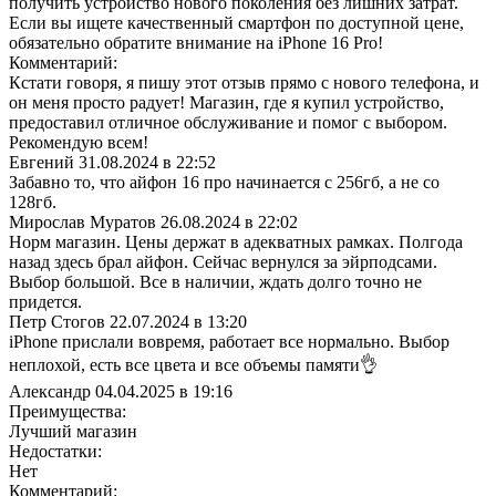
получить устройство нового поколения без лишних затрат.
Если вы ищете качественный смартфон по доступной цене,
обязательно обратите внимание на iPhone 16 Pro!
Комментарий:
Кстати говоря, я пишу этот отзыв прямо с нового телефона, и
он меня просто радует! Магазин, где я купил устройство,
предоставил отличное обслуживание и помог с выбором.
Рекомендую всем!
Евгений
31.08.2024 в 22:52
Забавно то, что айфон 16 про начинается с 256гб, а не со
128гб.
Мирослав Муратов
26.08.2024 в 22:02
Норм магазин. Цены держат в адекватных рамках. Полгода
назад здесь брал айфон. Сейчас вернулся за эйрподсами.
Выбор большой. Все в наличии, ждать долго точно не
придется.
Петр Стогов
22.07.2024 в 13:20
iPhone прислали вовремя, работает все нормально. Выбор
неплохой, есть все цвета и все объемы памяти👌
Александр
04.04.2025 в 19:16
Преимущества:
Лучший магазин
Недостатки:
Нет
Комментарий: