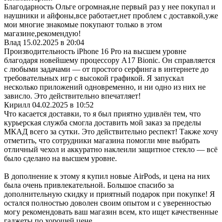
Благодарность Ольге огромная,не первый раз у нее покупал и
наушники и айфоны,все работает,нет проблем с доставкой,уже
мои многие знакомые покупают только в этом
магазине,рекомендую!
Влад
15.02.2025 в 20:04
Производительность iPhone 16 Pro на высшем уровне
благодаря новейшему процессору A17 Bionic. Он справляется
с любыми задачами — от простого серфинга в интернете до
требовательных игр с высокой графикой. Я запускал
несколько приложений одновременно, и ни одно из них не
зависло. Это действительно впечатляет!
Кирилл
04.02.2025 в 10:52
Что касается доставки, то я был приятно удивлён тем, что
курьерская служба смогла доставить мой заказ за пределы
МКАД всего за сутки. Это действительно респект! Также хочу
отметить, что сотрудники магазина помогли мне выбрать
отличный чехол и аккуратно наклеили защитное стекло — всё
было сделано на высшем уровне.
В дополнение к этому я купил новые AirPods, и цена на них
была очень привлекательной. Большое спасибо за
дополнительную скидку и приятный подарок при покупке! Я
остался полностью доволен своим опытом и с уверенностью
могу рекомендовать ваш магазин всем, кто ищет качественные
гаджеты по хорошей цене.