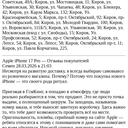
Советская, 49А; Киров, ул. Мостовицкая, 11; Киров, ул.
Ульяновская, 30; Киров, ул. Чапаева, 48; Киров, ул. Блюхера,
42; Киров, ул. Карла Маркса, 132; Киров, Ул.
Красноармейская, 5; Киров, пр-т. Октябрьский, 92; Киров, пр-
т. Октябрьский, 84; Киров, ул. Молодой Гвардии, 100; Киров,
ул. Воровского, 111Б/5; Киров, ул. Ульяновская, 30; Киров, ул.
Московская (вход с ул. Свободы), 15; Киров, Ул.
Профсоюзная, 52; Киров, пр-т. Октябрьский, 24; Киров, ул.
Лепсе, 54; Киров, ул. Лепсе, 58; Киров, Октябрьский пр-т, 11;
Киров, ул. Павла Корчагина, 225.
Apple iPhone 17 Pro — Отзывы покупателей
Семен
28.03.2026 в 21:03
Несмотря на развитую доставку, я всегда выбираю самовывоз
из розничного магазина. Почему? Потому что покупка нового
iPhone — это своего рода ритуал.
Приезжая в ГсмКинг, я попадаю в атмосферу, где люди
реально разбираются в том, что продают. Это не просто точка
выдачи, а полноценный шоурум. Ты заходишь, называешь
номер заказа, и тебе выносят заветную коробочку. Здесь важно
то, что тебе дают возможность проверить всё на месте.
Оригинальность, пломбы, серийный номер на сайте Apple —
ребята относятся к этому с пониманием и даже сами помогают
во всем убедиться. Никакой спешки, никакого давления.