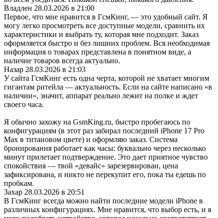
Владлен
28.03.2026 в 21:00
Первое, что мне нравится в ГсмКинг, — это удобный сайт. Я
могу легко просмотреть все доступные модели, сравнить их
характеристики и выбрать ту, которая мне подходит. Заказ
оформляется быстро и без лишних проблем. Вся необходимая
информация о товарах представлена в понятном виде, а
наличие товаров всегда актуально.
Назар
28.03.2026 в 21:03
У сайта ГсмКинг есть одна черта, которой не хватает многим
гигантам ритейла — актуальность. Если на сайте написано «в
наличии», значит, аппарат реально лежит на полке и ждет
своего часа.
Я обычно захожу на GsmKing.ru, быстро пробегаюсь по
конфигурациям (в этот раз забирал последний iPhone 17 Pro
Max в титановом цвете) и оформляю заказ. Система
бронирования работает как часы: буквально через несколько
минут прилетает подтверждение. Это дает приятное чувство
спокойствия — твой «девайс» зарезервирован, цена
зафиксирована, и никто не перекупит его, пока ты едешь по
пробкам.
Захар
28.03.2026 в 20:51
В ГсмКинг всегда можно найти последние модели iPhone в
различных конфигурациях. Мне нравится, что выбор есть, и я