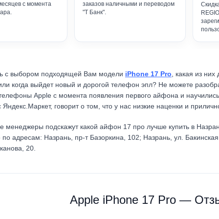
месяцев с момента
заказов наличными и переводом
Скидк
ара.
"Т Банк".
REGIO
зарег
польз
сь с выбором подходящей Вам модели
iPhone 17 Pro
, к
акая из них
ли когда выйдет новый и дорогой телефон эпл? Не можете разобр
елефоны Apple с момента появления первого айфона и научились в
с Яндекс.Маркет
, говорит о том, что у нас низкие наценки и прилич
е менеджеры подскажут какой айфон 17 про
лучше купить в Назра
о адресам: Назрань, пр-т Базоркина, 102; Назрань, ул. Бакинская, 
канова, 20.
Apple iPhone 17 Pro — Отз