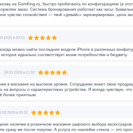
ахожу на GsmKing.ru, быстро пробегаюсь по конфигурациям (в этот
формляю заказ. Система бронирования работает как часы: буквальн
ное чувство спокойствия — твой «девайс» зарезервирован, цена заф
3.2026 в 20:51
всегда можно найти последние модели iPhone в различных конфигур
, которое идеально соответствует моим потребностям и бюджету.
28.03.2026 в 21:02
ие в магазине на высоком уровне. Сотрудники знают свою продукц
ть на вопросы о характеристиках устройства. Я всегда чувствую, чт
ё более приятным.
.03.2026 в 20:52
еню наличие в розничном магазине широкого выбора аксессуаров.
one сразу же после покупки. А услуга по наклейке стекла — это про