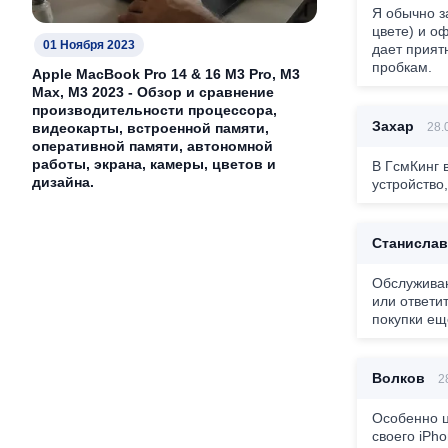
Я обычно з
цвете) и о
01 Ноября 2023
дает прият
пробкам.
Apple MacBook Pro 14 & 16 M3 Pro, M3
Max, M3 2023 - Обзор и сравнение
производительности процессора,
Захар
видеокарты, встроенной памяти,
28.0
оперативной памяти, автономной
работы, экрана, камеры, цветов и
В ГсмКинг 
дизайна.
устройство
Станислав
Обслуживан
или ответи
покупки ещ
Волков
28
Особенно ц
своего iPh