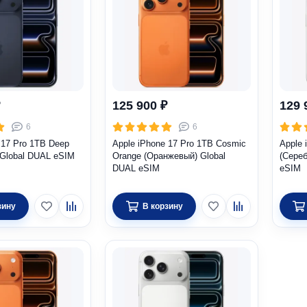
125 900 ₽
129 
6
6
 17 Pro 1TB Deep
Apple iPhone 17 Pro 1TB Cosmic
Apple 
 Global DUAL eSIM
Orange (Оранжевый) Global
(Сереб
DUAL eSIM
eSIM
зину
В корзину