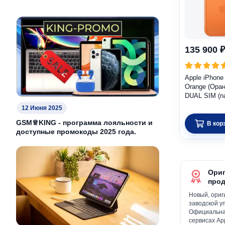
135 900 ₽
Apple iPhone
Orange (Оран
DUAL SIM (n
12 Июня 2025
GSM♕KING - программа лояльности и
В кор
доступные промокоды 2025 года.
Ориг
прод
Новый, ориг
заводской уп
Официальна
сервисах App