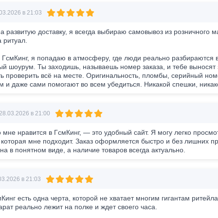
03.2026 в 21:03
а развитую доставку, я всегда выбираю самовывоз из розничного м
а ритуал.
 ГсмКинг, я попадаю в атмосферу, где люди реально разбираются в 
й шоурум. Ты заходишь, называешь номер заказа, и тебе выносят з
ь проверить всё на месте. Оригинальность, пломбы, серийный номе
 и даже сами помогают во всем убедиться. Никакой спешки, никак
28.03.2026 в 21:00
о мне нравится в ГсмКинг, — это удобный сайт. Я могу легко просмо
, которая мне подходит. Заказ оформляется быстро и без лишних 
на в понятном виде, а наличие товаров всегда актуально.
3.2026 в 21:03
мКинг есть одна черта, которой не хватает многим гигантам ритейл
арат реально лежит на полке и ждет своего часа.