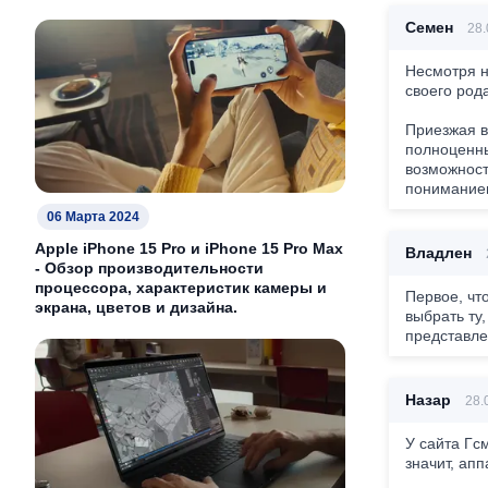
Семен
28.
Несмотря н
своего род
Приезжая в
полноценны
возможност
пониманием
06 Марта 2024
Apple iPhone 15 Pro и iPhone 15 Pro Max
Владлен
- Обзор производительности
процессора, характеристик камеры и
Первое, чт
экрана, цветов и дизайна.
выбрать ту
представле
Назар
28.0
У сайта Гс
значит, апп