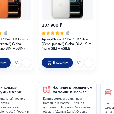
137 900 ₽
6
6
 17 Pro 1TB Cosmic
Apple iPhone 17 Pro 1TB Silver
жевый) Global
(Серебристый) Global DUAL SIM
ano SIM + eSIM)
(nano SIM + eSIM)
зину
В корзину
инальная
Наличие в розничном
укция Apple
магазине в Москве
инальный товар в
Купить сегодня розничном
аковке.
магазине в Москве. Срочная
Быстра
я гарантия в
доставка по Москве и Московской
самов
le по всей России в
области "День в День". Оплата
Оплата