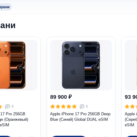
зрани
рани
89 900 ₽
93 9
6
6
 17 Pro 256GB
Apple iPhone 17 Pro 256GB Deep
Apple 
ge (Оранжевый)
Blue (Синий) Global DUAL eSIM
(Сереб
 eSIM
eSIM