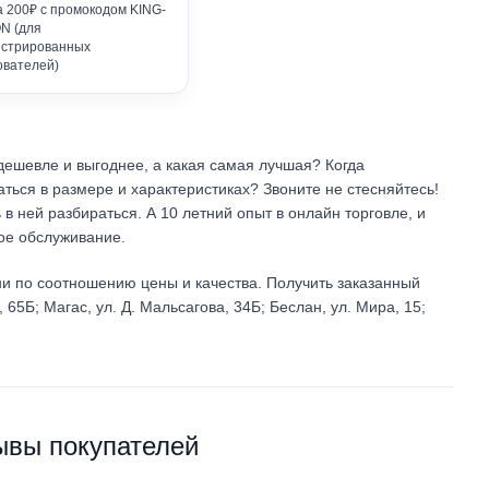
а 200₽ с промокодом KING-
N (для
истрированных
ователей)
 дешевле и выгоднее, а какая самая лучшая?
Когда
аться в размере и характеристиках?
Звоните не стесняйтесь!
 ней разбираться. А 10 летний опыт в онлайн торговле, и
ное обслуживание.
ни по соотношению цены и качества. Получить заказанный
65Б; Магас, ул. Д. Мальсагова, 34Б; Беслан, ул. Мира, 15;
ывы покупателей