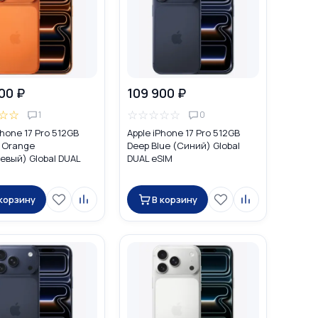
00 ₽
109 900 ₽
☆
☆
☆
☆
☆
☆
☆
1
0
Phone 17 Pro 512GB
Apple iPhone 17 Pro 512GB
 Orange
Deep Blue (Синий) Global
евый) Global DUAL
DUAL eSIM
 корзину
В корзину