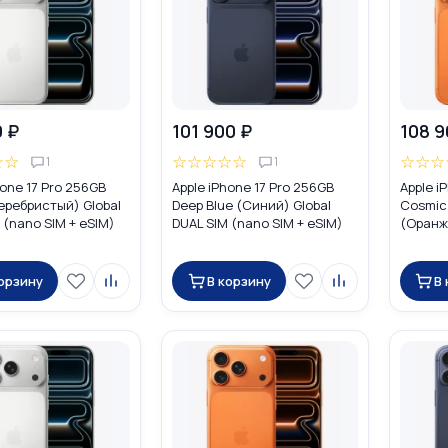
0 ₽
101 900 ₽
108 9
☆
☆
☆
☆
☆
☆
☆
☆
☆
☆
1
1
hone 17 Pro 256GB
Apple iPhone 17 Pro 256GB
Apple i
Серебристый) Global
Deep Blue (Синий) Global
Cosmic
 (nano SIM + eSIM)
DUAL SIM (nano SIM + eSIM)
(Оранж
eSIM
корзину
В корзину
В