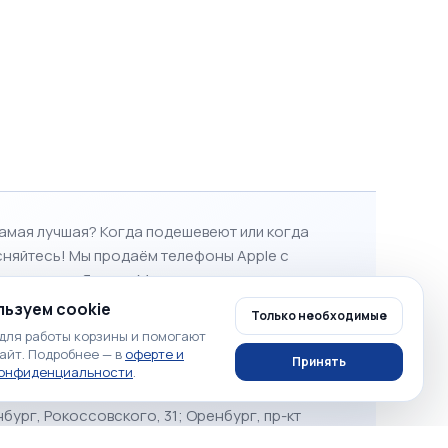
 самая лучшая?
Когда подешевеют или когда
сняйтесь! Мы продаём телефоны Apple с
ртнерство с Яндекс.Маркет
, говорит о том, что у
ьзуем cookie
Только необходимые
для работы корзины и помогают
 Оренбург, пр. Промысловый, 19; Оренбург, Пр-
айт. Подробнее — в
оферте и
Принять
 Ул. Кима 25 (за Администрацией на Чкалова);
конфиденциальности
.
беды, 22 пом 1; Оренбург, пр-т. Победы, 75Е;
нбург, Рокоссовского, 31; Оренбург, пр-кт
/5, 101; Оренбург, ул. Просторная, 25, 2;