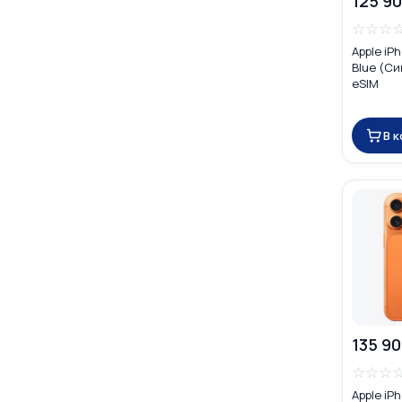
125 90
☆
☆
☆
Apple iP
Blue (Си
eSIM
В 
135 90
☆
☆
☆
Apple iPh