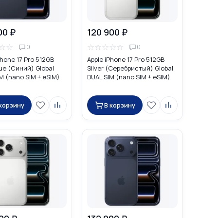
00 ₽
120 900 ₽
☆
☆
☆
☆
☆
☆
☆
0
0
Phone 17 Pro 512GB
Apple iPhone 17 Pro 512GB
ue (Синий) Global
Silver (Серебристый) Global
M (nano SIM + eSIM)
DUAL SIM (nano SIM + eSIM)
 корзину
В корзину