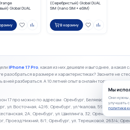
Orange
(Серебристый) Global DUAL
ый) Global DUAL
SIM (nano SIM + eSIM)
o SIM + eSIM)
корзину
В корзину
дели
iPhone 17 Pro
, к
акая из них дешевле и выгоднее, а какая
те разобраться в размере и характеристиках?
Звоните не сте
в ней разбираться. А 10 летний опыт в онлайн торговле, и па
Мы испол
Они нужны 
он 17 про
можно по адресам: Оренбург, Беляевское шоссе, 5;
улучшать с
ург, ул. Восточная, 42/6; Оренбург, ул.Чкалова, 59; Оренбург,
политике 
естанская, 2А; Оренбург, ул. Цвиллинга, 32; Оренбург, пр-т По
рг, Проезд Нижний, 8/1; Оренбург, ул. Терешковой, 263/4; Оре
бург, ул. Поляничко, 10 пом. 12; Оренбург, ул. Салмышская, 34