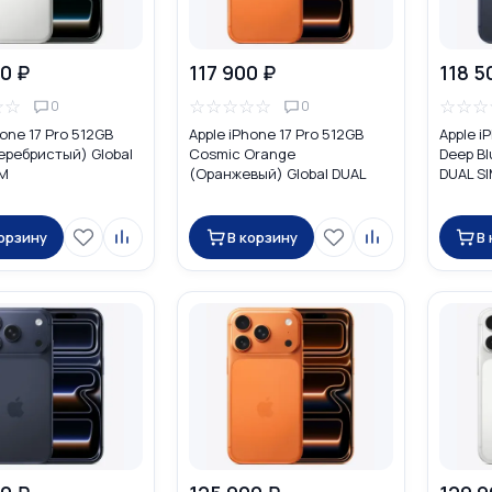
0 ₽
117 900 ₽
118 5
☆
☆
☆
☆
☆
☆
☆
☆
☆
☆
0
0
hone 17 Pro 512GB
Apple iPhone 17 Pro 512GB
Apple i
Серебристый) Global
Cosmic Orange
Deep Bl
IM
(Оранжевый) Global DUAL
DUAL SI
SIM (nano SIM + eSIM)
корзину
В корзину
В