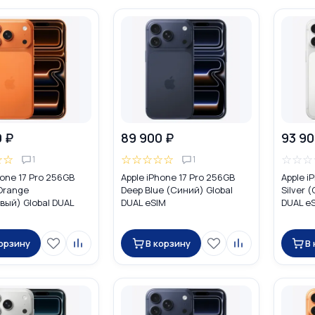
0 ₽
89 900 ₽
93 90
☆
☆
☆
☆
☆
☆
☆
☆
☆
☆
1
1
hone 17 Pro 256GB
Apple iPhone 17 Pro 256GB
Apple i
Orange
Deep Blue (Синий) Global
Silver 
ый) Global DUAL
DUAL eSIM
DUAL e
корзину
В корзину
В