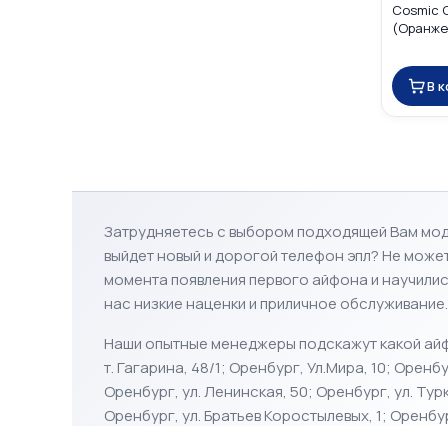
Cosmic 
(Оранжев
SIM (nan
В 
Затрудняетесь с выбором подходящей Вам мо
выйдет новый и дорогой телефон эпл? Не може
момента появления первого айфона и научились 
нас низкие наценки и приличное обслуживание.
Наши опытные менеджеры подскажут какой айф
т. Гагарина, 48/1; Оренбург, Ул.Мира, 10; Оренб
Оренбург, ул. Ленинская, 50; Оренбург, ул. Турк
Оренбург, ул. Братьев Коростылевых, 1; Оренбу
Победы, 166; Оренбург, ул. Салмышская, 67; Орен