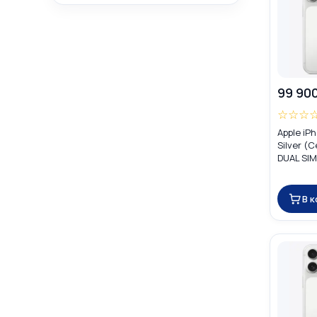
99 90
☆
☆
☆
Apple iP
Silver (
DUAL SIM
В 