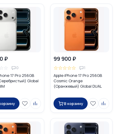
0 ₽
99 900 ₽
☆
☆
☆
☆
☆
☆
☆
0
1
Phone 17 Pro 256GB
Apple iPhone 17 Pro 256GB
(Серебристый) Global
Cosmic Orange
SIM
(Оранжевый) Global DUAL
SIM (nano SIM + eSIM)
 корзину
В корзину