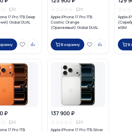
0 ₽
125 900 ₽
129 9
☆
☆
☆
☆
☆
☆
☆
☆
☆
☆
0
0
hone 17 Pro 1TB Deep
Apple iPhone 17 Pro 1TB
Apple iP
ний) Global DUAL
Cosmic Orange
(Сереб
(Оранжевый) Global DUAL
eSIM
eSIM
корзину
В корзину
В
0 ₽
137 900 ₽
☆
☆
☆
☆
☆
☆
☆
0
0
one 17 Pro 1TB
Apple iPhone 17 Pro 1TB Silver