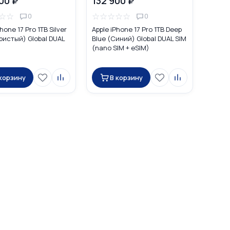
00 ₽
132 900 ₽
☆
☆
☆
☆
☆
☆
☆
0
0
hone 17 Pro 1TB Silver
Apple iPhone 17 Pro 1TB Deep
ристый) Global DUAL
Blue (Синий) Global DUAL SIM
(nano SIM + eSIM)
 корзину
В корзину