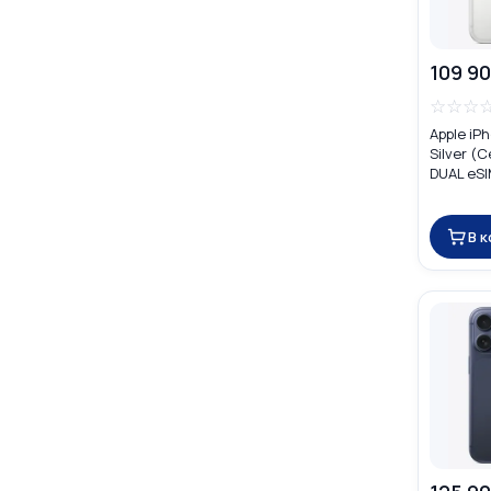
109 90
☆
☆
☆
Apple iP
Silver (
DUAL eS
В 