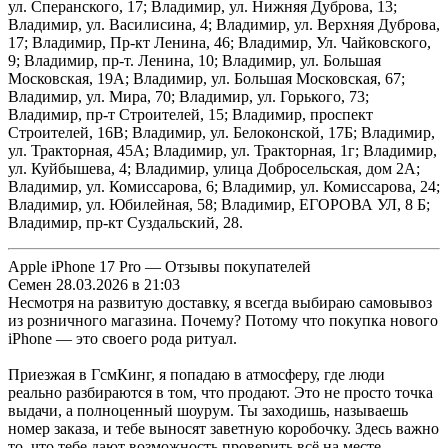
ул. Сперанского, 17; Владимир, ул. Нижняя Дуброва, 13;
Владимир, ул. Василисина, 4; Владимир, ул. Верхняя Дуброва,
17; Владимир, Пр-кт Ленина, 46; Владимир, Ул. Чайковского,
9; Владимир, пр-т. Ленина, 10; Владимир, ул. Большая
Московская, 19А; Владимир, ул. Большая Московская, 67;
Владимир, ул. Мира, 70; Владимир, ул. Горького, 73;
Владимир, пр-т Строителей, 15; Владимир, проспект
Строителей, 16В; Владимир, ул. Белоконской, 17Б; Владимир,
ул. Тракторная, 45А; Владимир, ул. Тракторная, 1г; Владимир,
ул. Куйбышева, 4; Владимир, улица Добросельская, дом 2А;
Владимир, ул. Комиссарова, 6; Владимир, ул. Комиссарова, 24;
Владимир, ул. Юбилейная, 58; Владимир, ЕГОРОВА УЛ, 8 Б;
Владимир, пр-кт Суздальский, 28.
Apple iPhone 17 Pro — Отзывы покупателей
Семен
28.03.2026 в 21:03
Несмотря на развитую доставку, я всегда выбираю самовывоз
из розничного магазина. Почему? Потому что покупка нового
iPhone — это своего рода ритуал.
Приезжая в ГсмКинг, я попадаю в атмосферу, где люди
реально разбираются в том, что продают. Это не просто точка
выдачи, а полноценный шоурум. Ты заходишь, называешь
номер заказа, и тебе выносят заветную коробочку. Здесь важно
то, что тебе дают возможность проверить всё на месте.