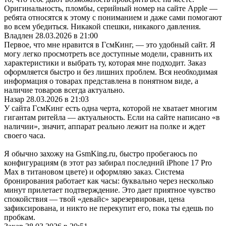
Оригинальность, пломбы, серийный номер на сайте Apple —
ребята относятся к этому с пониманием и даже сами помогают
во всем убедиться. Никакой спешки, никакого давления.
Владлен
28.03.2026 в 21:00
Первое, что мне нравится в ГсмКинг, — это удобный сайт. Я
могу легко просмотреть все доступные модели, сравнить их
характеристики и выбрать ту, которая мне подходит. Заказ
оформляется быстро и без лишних проблем. Вся необходимая
информация о товарах представлена в понятном виде, а
наличие товаров всегда актуально.
Назар
28.03.2026 в 21:03
У сайта ГсмКинг есть одна черта, которой не хватает многим
гигантам ритейла — актуальность. Если на сайте написано «в
наличии», значит, аппарат реально лежит на полке и ждет
своего часа.
Я обычно захожу на GsmKing.ru, быстро пробегаюсь по
конфигурациям (в этот раз забирал последний iPhone 17 Pro
Max в титановом цвете) и оформляю заказ. Система
бронирования работает как часы: буквально через несколько
минут прилетает подтверждение. Это дает приятное чувство
спокойствия — твой «девайс» зарезервирован, цена
зафиксирована, и никто не перекупит его, пока ты едешь по
пробкам.