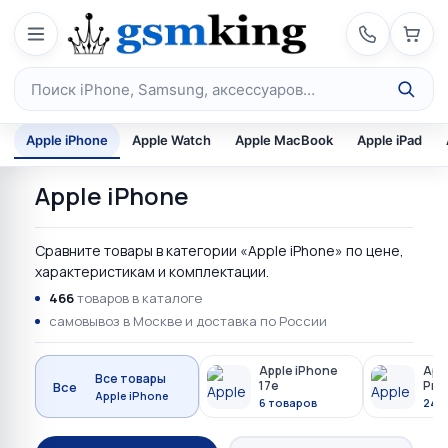
Перейти к содержимому
Поиск по каталогу
Apple iPhone
Apple Watch
Apple MacBook
Apple iPad
Apple iPhone
Сравните товары в категории «Apple iPhone» по цене,
характеристикам и комплектации.
466
товаров в каталоге
самовывоз в Москве и доставка по России
Apple iPhone
Appl
Все товары
17e
Pro
Все
Apple iPhone
6 товаров
24 