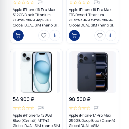
☆
☆
☆
☆
☆
☆
☆
☆
☆
☆
1
2
Apple iPhone 16 Pro Max
Apple iPhone 16 Pro Max
512GB Black Titanium
1TB Desert Titanium
«Титановый чёрный»
«Песчаный титановый»
Global DUAL SIM (nano SIM
Global DUAL SIM (nano SIM
+ eSIM)
+ eSIM)
54 900 ₽
98 500 ₽
☆
☆
☆
☆
☆
☆
☆
☆
☆
☆
5
1
Apple iPhone 15 128GB
Apple iPhone 17 Pro Max
Blue (Синий) MTP43
256GB Deep Blue (Синий)
Global DUAL SIM (nano SIM
Global DUAL eSIM