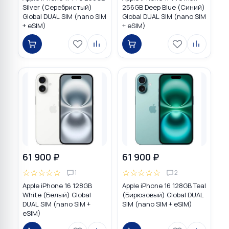
Silver (Серебристый)
256GB Deep Blue (Синий)
Global DUAL SIM (nano SIM
Global DUAL SIM (nano SIM
+ eSIM)
+ eSIM)
61 900 ₽
61 900 ₽
☆
☆
☆
☆
☆
☆
☆
☆
☆
☆
1
2
Apple iPhone 16 128GB
Apple iPhone 16 128GB Teal
White (Белый) Global
(Бирюзовый) Global DUAL
DUAL SIM (nano SIM +
SIM (nano SIM + eSIM)
eSIM)