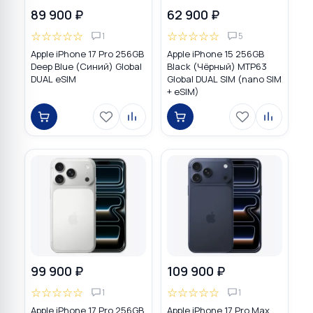
89 900 ₽
62 900 ₽
☆
☆
☆
☆
☆
☆
☆
☆
☆
☆
1
5
Apple iPhone 17 Pro 256GB
Apple iPhone 15 256GB
Deep Blue (Синий) Global
Black (Чёрный) MTP63
DUAL eSIM
Global DUAL SIM (nano SIM
+ eSIM)
99 900 ₽
109 900 ₽
☆
☆
☆
☆
☆
☆
☆
☆
☆
☆
1
1
Apple iPhone 17 Pro 256GB
Apple iPhone 17 Pro Max