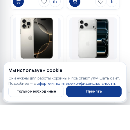
130 900 ₽
130 900 ₽
Мы используем cookie
☆
☆
☆
☆
☆
☆
☆
☆
☆
☆
1
0
Они нужны для работы корзины и помогают улучшать сайт.
Apple iPhone 16 Pro Max
Apple iPhone 17 Pro Max
Подробнее — в
оферте и политике конфиденциальности
.
1TB Natural Titanium
512GB Silver
Только необходимые
Принять
«Tитановый бежевый»
(Серебристый) Global
Global DUAL SIM (nano SIM
DUAL SIM (nano SIM +
Главная
Каталог
Профиль
Корзина
Главная
Поиск
Корзина
Избранное
Профиль
+ eSIM)
eSIM)
Загружаем…