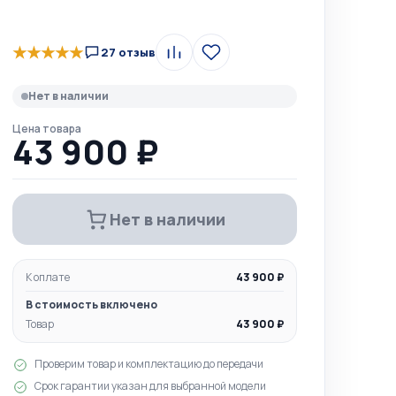
★
★
★
★
★
27 отзыв
Сравнить
В
избранное
Нет в наличии
Цена товара
43 900 ₽
Нет в наличии
К оплате
43 900 ₽
В стоимость включено
Товар
43 900 ₽
Проверим товар и комплектацию до передачи
Срок гарантии указан для выбранной модели