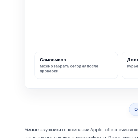
Самовывоз
Дос
Можно забрать сегодня после
Курье
проверки
О
Умные наушники от компании
Apple
, обеспечивающ
ношении нет никакого дискомфорта. Даже уши не 