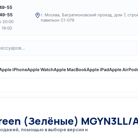
-49-55
-49-55
г. Москва, Багратионовский проезд, дом 7, стро
павильон С1-079
о 20:00
о 19:00
Apple iPhone
Apple Watch
Apple MacBook
Apple iPad
Apple AirPod
Green (Зелёные) MGYN3LL/
родажей, помощью в выборе версии и