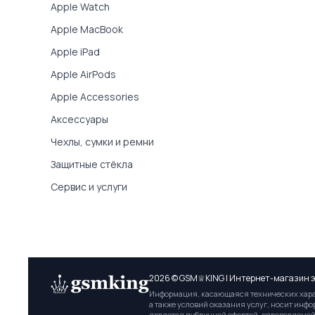
Apple Watch
Apple MacBook
Apple iPad
Apple AirPods
Apple Accessories
Аксессуары
Чехлы, сумки и ремни
Защитные стёкла
Сервис и услуги
2026 © GSM♕KING | Интернет-магазин э
Информация, касающаяся технических харак
а также условий оказания услуг, носит инф
является публичной офертой, определяемой