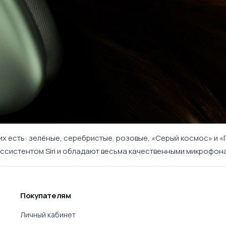
их есть: зелёные, серебристые, розовые, «Серый космос» и 
 ассистентом
Siri
и обладают весьма качественными микрофона
Покупателям
Личный кабинет