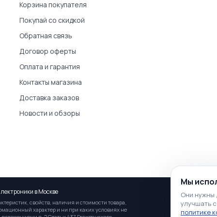
Корзина покупателя
Покупай со скидкой
Обратная связь
Договор оферты
Оплата и гарантия
Контакты магазина
Доставка заказов
Новости и обзоры
Мы испол
лектроники в Москве
Они нужны 
теристик, свойств, наличия и стоимости товара,
улучшать с
ормационный характер и ни при каких условиях не
политике 
 положениями п. 2 Статьи 437 Гражданского