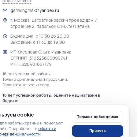
Заказать звонок
gsmkingmsk@yandex.ru
г. Москва, Багратионовский проезд дом 7,
строение 2, павильон С1-079 (1 этаж).
Будние дни: с 10:30 до 20:00
Выходные: с 11:30 до 19:00
ИП Киселева Ольга Ивановна
ОГРНИП: 316325600099741
ИНН: 320401657179
16 лет успешной работы.
Только оригинальная продукция.
Гарантия на весь товар.
16 лет успешной работы, оцените наш магазин в
Яндекс!
ьзуем cookie
Только необходимые
для работы корзины и помогают
айт. Подробнее — в
оферте и
Принять
конфиденциальности
.