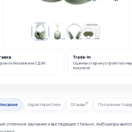
тавка
Trade-in
ром по Москве или СДЭК
Оценим старое устройство пе
покупкой
27
писание
Характеристики
Отзывы
Получение това
ие отличное звучание и выглядящие стильно. Амбушюры выпо
потеют.