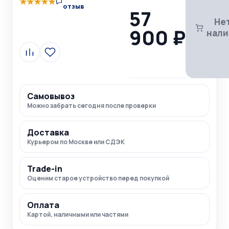
★
★
★
★
★
отзыв
57
Нет
900 ₽
нали
Сравнить
В
избранное
Самовывоз
Можно забрать сегодня после проверки
Доставка
Курьером по Москве или СДЭК
Trade-in
Оценим старое устройство перед покупкой
Оплата
Картой, наличными или частями