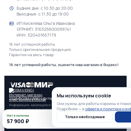
Будние дни: с 10:30 до 20:00
Выходные: с 11:30 до 19:00
ИП Киселева Ольга Ивановна
ОГРНИП: 316325600099741
ИНН: 320401657179
16 лет успешной работы.
Только оригинальная продукция.
Гарантия на весь товар.
16 лет успешной работы, оцените наш магазин в Яндекс!
Мы используем cookie
2026 © GSM♕KING | Интернет-магазин электроники в Москве
Они нужны для работы корзины и помо
Информация, касающаяся технических характеристик, свойств,
Подробнее — в
оферте и политике ко
наличия и стоимости товара, а также условий оказания услуг, носит
информационный характер и ни при каких условиях не является
Нет в наличии
Только необходимые
публичной офертой, определяемой положениями п. 2 Статьи 437
57 900 ₽
Гражданского кодекса РФ.
Главная
Каталог
Профиль