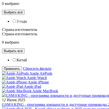
0 выбрано
Выбрать всё
3 года
Страна-изготовитель
Страна-изготовитель
0 выбрано
Выбрать всё
Китай
Сбросить фильтр
Применить
Apple AirPods
Apple Watch
Apple iPhone
Apple iPad
Apple MacBook
12 Июня 2025
GSM♕KING - программа лояльности и доступные промокоды 2