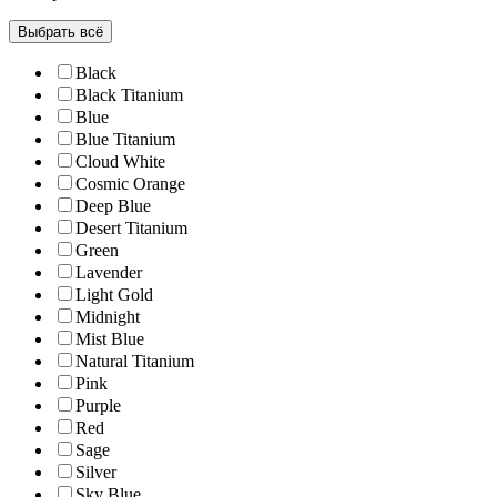
Выбрать всё
Black
Black Titanium
Blue
Blue Titanium
Cloud White
Cosmic Orange
Deep Blue
Desert Titanium
Green
Lavender
Light Gold
Midnight
Mist Blue
Natural Titanium
Pink
Purple
Red
Sage
Silver
Sky Blue