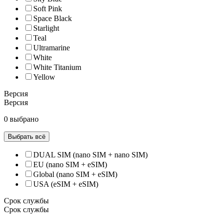
Soft Pink
Space Black
Starlight
Teal
Ultramarine
White
White Titanium
Yellow
Версия
Версия
0 выбрано
Выбрать всё
DUAL SIM (nano SIM + nano SIM)
EU (nano SIM + eSIM)
Global (nano SIM + eSIM)
USA (eSIM + eSIM)
Срок службы
Срок службы