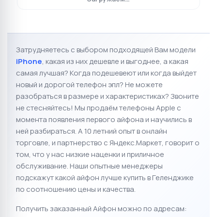
Затрудняетесь с выбором подходящей Вам модели
iPhone
, к
акая из них дешевле и выгоднее, а какая
самая лучшая?
Когда подешевеют или когда выйдет
новый и дорогой телефон эпл? Не можете
разобраться в размере и характеристиках?
Звоните
не стесняйтесь! Мы продаём телефоны Apple с
момента появления первого айфона и научились в
ней разбираться. А 10 летний опыт в онлайн
торговле, и партнерство с Яндекс.Маркет
, говорит о
том, что у нас низкие наценки и приличное
обслуживание.
Наши опытные менеджеры
подскажут какой айфон лучше купить в Геленджике
по соотношению цены и качества.
Получить заказанный Айфон можно по адресам: