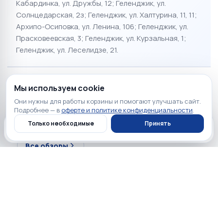
Кабардинка, ул. Дружбы, 12; Геленджик, ул.
Солнцедарская, 2з; Геленджик, ул. Халтурина, 11, 11;
Архипо-Осиповка, ул. Ленина, 106; Геленджик, ул.
Прасковеевская, 3; Геленджик, ул. Курзальная, 1;
Геленджик, ул. Леселидзе, 21.
Мы используем cookie
Полезно перед покупкой
Они нужны для работы корзины и помогают улучшать сайт.
Подробнее — в
оферте и политике конфиденциальности
.
Обзоры, сравнения и советы по выбору техники.
Только необходимые
Принять
Главная
Каталог
Профиль
Корзина
Все обзоры