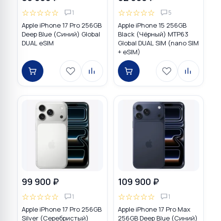
☆
☆
☆
☆
☆
☆
☆
☆
☆
☆
1
5
Apple iPhone 17 Pro 256GB
Apple iPhone 15 256GB
Deep Blue (Синий) Global
Black (Чёрный) MTP63
DUAL eSIM
Global DUAL SIM (nano SIM
+ eSIM)
99 900 ₽
109 900 ₽
☆
☆
☆
☆
☆
☆
☆
☆
☆
☆
1
1
Apple iPhone 17 Pro 256GB
Apple iPhone 17 Pro Max
Silver (Серебристый)
256GB Deep Blue (Синий)