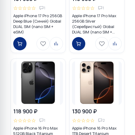
☆
☆
☆
☆
☆
☆
☆
☆
☆
☆
1
1
Apple iPhone 17 Pro 256GB
Apple iPhone 17 Pro Max
Deep Blue (Синий) Global
256GB Silver
DUAL SIM (nano SIM +
(Серебристый) Global
eSIM)
DUAL SIM (nano SIM +
eSIM)
118 900 ₽
130 900 ₽
☆
☆
☆
☆
☆
☆
☆
☆
☆
☆
1
2
Apple iPhone 16 Pro Max
Apple iPhone 16 Pro Max
512GB Black Titanium
1TB Desert Titanium