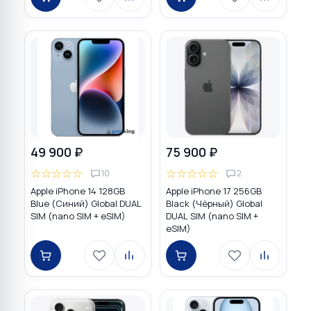
49 900 ₽
75 900 ₽
☆
☆
☆
☆
☆
☆
☆
☆
☆
☆
10
2
Apple iPhone 14 128GB
Apple iPhone 17 256GB
Blue (Синий) Global DUAL
Black (Чёрный) Global
SIM (nano SIM + eSIM)
DUAL SIM (nano SIM +
eSIM)