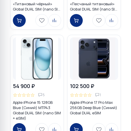
«Титановый чёрный»
«Песчаный титановый»
Global DUAL SIM (nano SIM
Global DUAL SIM (nano SIM
+ eSIM)
+ eSIM)
54 900 ₽
102 500 ₽
☆
☆
☆
☆
☆
☆
☆
☆
☆
☆
5
1
Apple iPhone 15 128GB
Apple iPhone 17 Pro Max
Blue (Синий) MTP43
256GB Deep Blue (Синий)
Global DUAL SIM (nano SIM
Global DUAL eSIM
+ eSIM)