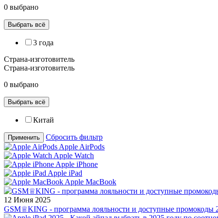
0 выбрано
Выбрать всё
3 года
Страна-изготовитель
Страна-изготовитель
0 выбрано
Выбрать всё
Китай
Сбросить фильтр
Применить
Apple AirPods
Apple Watch
Apple iPhone
Apple iPad
Apple MacBook
12 Июня 2025
GSM♕KING - программа лояльности и доступные промокоды 2