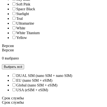
Soft Pink
Space Black
Starlight
Teal
Ultramarine
White
White Titanium
Yellow
Версия
Версия
0 выбрано
Выбрать всё
DUAL SIM (nano SIM + nano SIM)
EU (nano SIM + eSIM)
Global (nano SIM + eSIM)
USA (eSIM + eSIM)
Срок службы
Срок службы