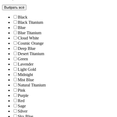
Выбрать всё
Black
Black Titanium
Blue
Blue Titanium
Cloud White
Cosmic Orange
Deep Blue
Desert Titanium
Green
Lavender
Light Gold
Midnight
Mist Blue
Natural Titanium
Pink
Purple
Red
Sage
Silver
Sky Blue