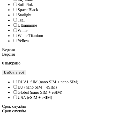
Soft Pink
Space Black
Starlight
Teal
Ultramarine
White
White Titanium
Yellow
Версия
Версия
0 выбрано
Выбрать всё
DUAL SIM (nano SIM + nano SIM)
EU (nano SIM + eSIM)
Global (nano SIM + eSIM)
USA (eSIM + eSIM)
Срок службы
Срок службы