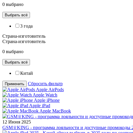
0 выбрано
Выбрать всё
3 года
Страна-изготовитель
Страна-изготовитель
0 выбрано
Выбрать всё
Китай
Сбросить фильтр
Применить
Apple AirPods
Apple Watch
Apple iPhone
Apple iPad
Apple MacBook
12 Июня 2025
GSM♕KING - программа лояльности и доступные промокоды 2