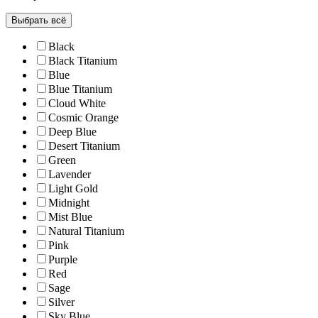
Выбрать всё
Black
Black Titanium
Blue
Blue Titanium
Cloud White
Cosmic Orange
Deep Blue
Desert Titanium
Green
Lavender
Light Gold
Midnight
Mist Blue
Natural Titanium
Pink
Purple
Red
Sage
Silver
Sky Blue