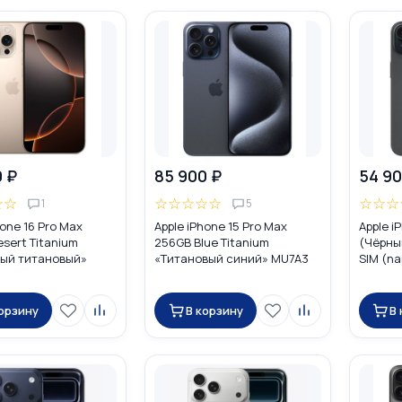
0 ₽
85 900 ₽
54 90
☆
☆
☆
☆
☆
☆
☆
☆
☆
☆
1
5
hone 16 Pro Max
Apple iPhone 15 Pro Max
Apple i
sert Titanium
256GB Blue Titanium
(Чёрны
ый титановый»
«Титановый синий» MU7A3
SIM (na
UAL SIM (nano SIM +
Global DUAL SIM (nano SIM +
eSIM)
корзину
В корзину
В