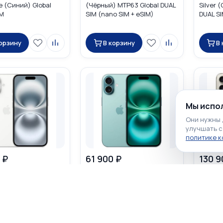
e (Синий) Global
(Чёрный) MTP63 Global DUAL
Silver 
IM
SIM (nano SIM + eSIM)
DUAL SI
корзину
В корзину
В
Мы испол
Они нужны 
улучшать с
политике 
 ₽
61 900 ₽
130 9
☆
☆
☆
☆
☆
☆
☆
☆
☆
☆
1
2
hone 16 128GB White
Apple iPhone 16 128GB Teal
Apple i
Global DUAL SIM
(Бирюзовый) Global DUAL SIM
Natural
M + eSIM)
(nano SIM + eSIM)
бежевый
(nano S