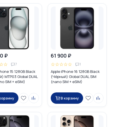
0 ₽
61 900 ₽
☆
☆
☆
☆
☆
☆
☆
7
1
Phone 15 128GB Black
Apple iPhone 16 128GB Black
й) MTP03 Global DUAL
(Чёрный) Global DUAL SIM
no SIM + eSIM)
(nano SIM + eSIM)
 корзину
В корзину