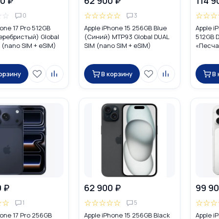
0 ₽
62 900 ₽
114 9
☆
☆
☆
☆
☆
☆
☆
☆
☆
☆
0
3
hone 17 Pro 512GB
Apple iPhone 15 256GB Blue
Apple i
Серебристый) Global
(Синий) MTP93 Global DUAL
512GB D
 (nano SIM + eSIM)
SIM (nano SIM + eSIM)
«Песча
Global 
eSIM)
корзину
В корзину
В
0 ₽
62 900 ₽
99 90
☆
☆
☆
☆
☆
☆
☆
☆
☆
☆
1
5
hone 17 Pro 256GB
Apple iPhone 15 256GB Black
Apple i