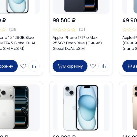
0 ₽
98 500 ₽
49 90
☆
☆
☆
☆
☆
☆
☆
☆
☆
☆
5
1
hone 15 128GB Blue
Apple iPhone 17 Pro Max
Apple i
MTP43 Global DUAL
256GB Deep Blue (Синий)
(Синий)
o SIM + eSIM)
Global DUAL eSIM
(nano S
корзину
В корзину
В