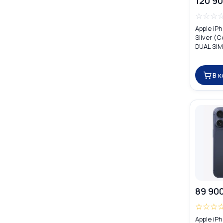
120 90
☆
☆
☆
Apple iP
Silver (
DUAL SIM
В 
89 90
☆
☆
☆
Apple iP