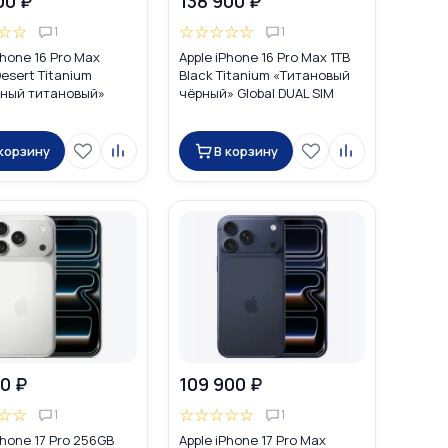
00 ₽
138 900 ₽
☆
☆
☆
☆
☆
☆
☆
1
1
Phone 16 Pro Max
Apple iPhone 16 Pro Max 1TB
esert Titanium
Black Titanium «Титановый
ный титановый»
чёрный» Global DUAL SIM
DUAL SIM (nano SIM +
(nano SIM + eSIM)
 корзину
В корзину
0 ₽
109 900 ₽
☆
☆
☆
☆
☆
☆
☆
1
1
Phone 17 Pro 256GB
Apple iPhone 17 Pro Max