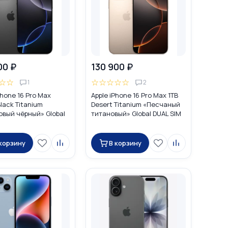
00 ₽
130 900 ₽
☆
☆
☆
☆
☆
☆
☆
1
2
Phone 16 Pro Max
Apple iPhone 16 Pro Max 1TB
lack Titanium
Desert Titanium «Песчаный
овый чёрный» Global
титановый» Global DUAL SIM
M (nano SIM + eSIM)
(nano SIM + eSIM)
 корзину
В корзину