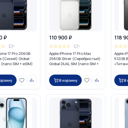
0 ₽
110 900 ₽
118 9
☆
☆
☆
☆
☆
☆
☆
☆
☆
☆
1
1
hone 17 Pro 256GB
Apple iPhone 17 Pro Max
Apple i
e (Синий) Global
256GB Silver (Серебристый)
512GB B
 (nano SIM + eSIM)
Global DUAL SIM (nano SIM +
«Титан
eSIM)
DUAL SI
корзину
В корзину
В