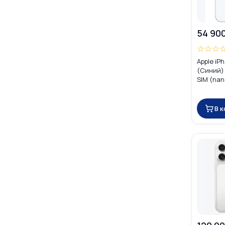
54 90
☆
☆
☆
Apple iP
(Синий) 
SIM (nan
В 