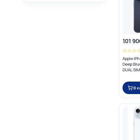
101 90
☆
☆
☆
Apple iP
Deep Blu
DUAL SIM
В 