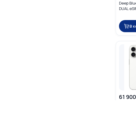
Deep Blu
DUAL eS
В 
61 900
☆
☆
☆
Apple iP
(Белый) 
(nano SI