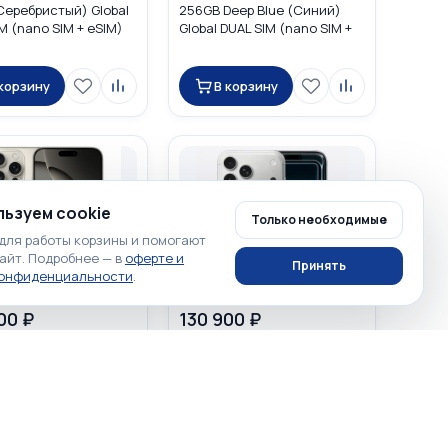
(Серебристый) Global
256GB Deep Blue (Синий)
M (nano SIM + eSIM)
Global DUAL SIM (nano SIM +
eSIM)
 корзину
В корзину
ьзуем cookie
Только необходимые
для работы корзины и помогают
айт. Подробнее — в
оферте и
Принять
конфиденциальности
.
00 ₽
130 900 ₽
☆
☆
☆
☆
☆
☆
☆
1
0
Phone 16 Pro Max 1TB
Apple iPhone 17 Pro Max
 Titanium «Tитановый
512GB Silver (Серебристый)
» Global DUAL SIM
Global DUAL SIM (nano SIM +
IM + eSIM)
eSIM)