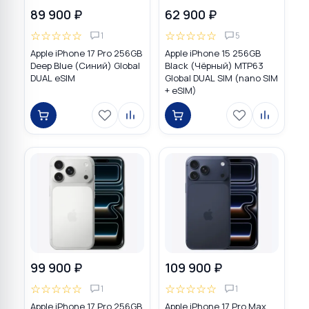
89 900 ₽
62 900 ₽
☆
☆
☆
☆
☆
☆
☆
☆
☆
☆
1
5
Apple iPhone 17 Pro 256GB
Apple iPhone 15 256GB
Deep Blue (Синий) Global
Black (Чёрный) MTP63
DUAL eSIM
Global DUAL SIM (nano SIM
+ eSIM)
99 900 ₽
109 900 ₽
☆
☆
☆
☆
☆
☆
☆
☆
☆
☆
1
1
Apple iPhone 17 Pro 256GB
Apple iPhone 17 Pro Max