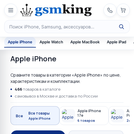
Перейти к содержимому
Поиск по каталогу
Apple iPhone
Apple Watch
Apple MacBook
Apple iPad
Apple iPhone
Сравните товары в категории «Apple iPhone» по цене,
характеристикам и комплектации.
466
товаров в каталоге
самовывоз в Москве и доставка по России
Apple iPhone
Appl
Все товары
17e
Pro
Все
Apple iPhone
6 товаров
24 