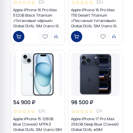
☆
☆
☆
☆
☆
☆
☆
☆
☆
☆
1
2
Apple iPhone 16 Pro Max
Apple iPhone 16 Pro Max
512GB Black Titanium
1TB Desert Titanium
«Титановый чёрный»
«Песчаный титановый»
Global DUAL SIM (nano SIM
Global DUAL SIM (nano SIM
+ eSIM)
+ eSIM)
54 900 ₽
98 500 ₽
☆
☆
☆
☆
☆
☆
☆
☆
☆
☆
5
1
Apple iPhone 15 128GB
Apple iPhone 17 Pro Max
Blue (Синий) MTP43
256GB Deep Blue (Синий)
Global DUAL SIM (nano SIM
Global DUAL eSIM