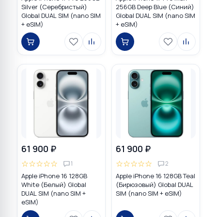
Silver (Серебристый)
256GB Deep Blue (Синий)
Global DUAL SIM (nano SIM
Global DUAL SIM (nano SIM
+ eSIM)
+ eSIM)
61 900 ₽
61 900 ₽
☆
☆
☆
☆
☆
☆
☆
☆
☆
☆
1
2
Apple iPhone 16 128GB
Apple iPhone 16 128GB Teal
White (Белый) Global
(Бирюзовый) Global DUAL
DUAL SIM (nano SIM +
SIM (nano SIM + eSIM)
eSIM)