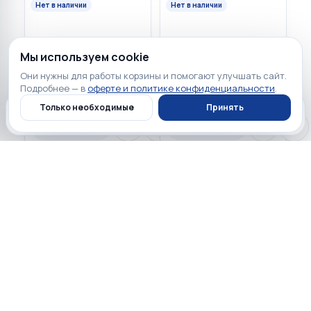
Нет в наличии
Нет в наличии
☆
☆
☆
☆
☆
☆
☆
☆
☆
☆
1
0
Мы используем cookie
Apple iPhone 15 256GB
Apple iPhone 15 256GB
Blue (Синий) MTM73LL/A
Yellow (Жёлтый)
Они нужны для работы корзины и помогают улучшать сайт.
USA DUAL eSIM
MTM63LL/A USA DUAL
Подробнее — в
оферте и политике конфиденциальности
.
eSIM
Только необходимые
Принять
Главная
Каталог
Профиль
Корзина
Нет в наличии
Нет в наличии
Нет в наличии
Нет в наличии