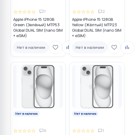
☆
☆
☆
☆
☆
☆
☆
☆
☆
☆
7
2
Apple iPhone 15 128GB
Apple iPhone 15 128GB
Green (Зелёный) MTP53
Yellow (Жёлтый) MTP23
Global DUAL SIM (nano SIM
Global DUAL SIM (nano SIM
+ eSIM)
+ eSIM)
Нет в наличии
Нет в наличии
Нет в наличии
Нет в наличии
☆
☆
☆
☆
☆
☆
☆
☆
☆
☆
6
1