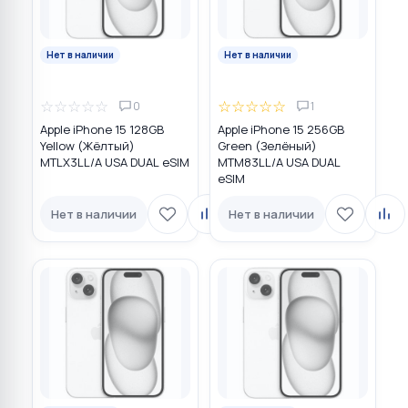
Нет в наличии
Нет в наличии
☆
☆
☆
☆
☆
☆
☆
☆
☆
☆
0
1
Apple iPhone 15 128GB
Apple iPhone 15 256GB
Yellow (Жёлтый)
Green (Зелёный)
MTLX3LL/A USA DUAL eSIM
MTM83LL/A USA DUAL
eSIM
Нет в наличии
Нет в наличии