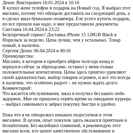
Денис Викторович
10.01.2024 в 10:16
Я купил жене телефон в подарок на Новый год. Я выбрал этот
магазин, потому что обещали доставить на следующий день, а
я сделал заказ буквально позавчера. Еле успел купить подарок,
но все прошло как надо, и мне предоставили документы.
Светлана
16.04.2024 в 23:22
Безупречный сервис! Доставка iPhone 15 128GB Black в
Норильск за неделю. Цена лучше, чем у остальных. Товар
новый, в наличии.
Сергеев Денис
06.04.2024 в 00:16
Преимущества:
Магазин, в котором я приобрел айфон полгода назад и
вернулся сейчас за эйрподсами, оставил у меня только
положительные впечатления. Цены здесь приятно удивляют
своей адекватностью, выбор товаров огромен, и все это всегда
в наличии, что особенно радует – не нужно ждать долго.
Комментарий:
Что касается обслуживания, заказ я получил без каких-либо
задержек. Мне не пришлось терять время на ожидание курьера
– выбрал самовывоз и забрал покупку быстро и удобно.
Пока что я не обнаружил никаких недостатков в этом
магазине. В целом, опыт покупок здесь оказался приятным и
беззаботным. Без малейших сомнений, я рекомендую этот
магазин всем, кто ценит качественное обслуживание и