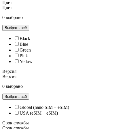
Цвет
Цвет
0 выбрано
Выбрать всё
Black
Blue
Green
Pink
Yellow
Версия
Версия
0 выбрано
Выбрать всё
Global (nano SIM + eSIM)
USA (eSIM + eSIM)
Срок службы
Срок службы