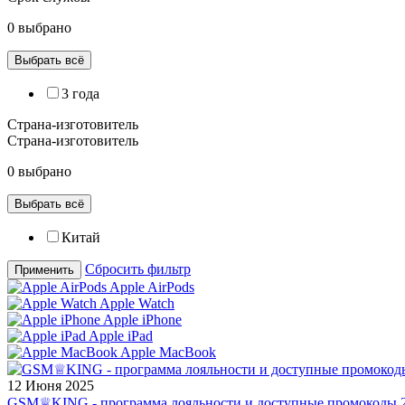
0 выбрано
Выбрать всё
3 года
Страна-изготовитель
Страна-изготовитель
0 выбрано
Выбрать всё
Китай
Сбросить фильтр
Применить
Apple AirPods
Apple Watch
Apple iPhone
Apple iPad
Apple MacBook
12 Июня 2025
GSM♕KING - программа лояльности и доступные промокоды 2