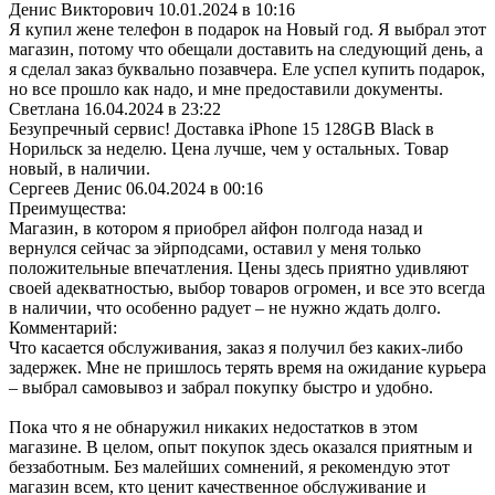
Денис Викторович
10.01.2024 в 10:16
Я купил жене телефон в подарок на Новый год. Я выбрал этот
магазин, потому что обещали доставить на следующий день, а
я сделал заказ буквально позавчера. Еле успел купить подарок,
но все прошло как надо, и мне предоставили документы.
Светлана
16.04.2024 в 23:22
Безупречный сервис! Доставка iPhone 15 128GB Black в
Норильск за неделю. Цена лучше, чем у остальных. Товар
новый, в наличии.
Сергеев Денис
06.04.2024 в 00:16
Преимущества:
Магазин, в котором я приобрел айфон полгода назад и
вернулся сейчас за эйрподсами, оставил у меня только
положительные впечатления. Цены здесь приятно удивляют
своей адекватностью, выбор товаров огромен, и все это всегда
в наличии, что особенно радует – не нужно ждать долго.
Комментарий:
Что касается обслуживания, заказ я получил без каких-либо
задержек. Мне не пришлось терять время на ожидание курьера
– выбрал самовывоз и забрал покупку быстро и удобно.
Пока что я не обнаружил никаких недостатков в этом
магазине. В целом, опыт покупок здесь оказался приятным и
беззаботным. Без малейших сомнений, я рекомендую этот
магазин всем, кто ценит качественное обслуживание и