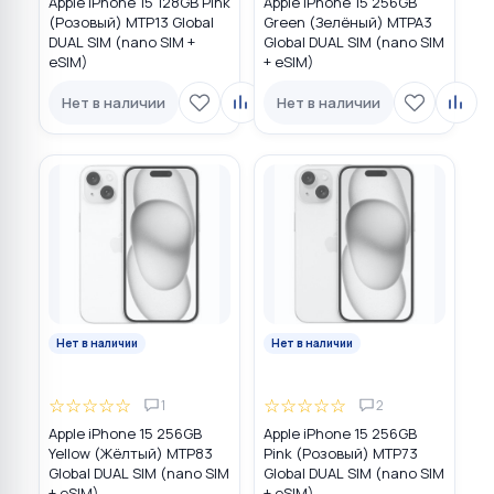
Apple iPhone 15 128GB Pink
Apple iPhone 15 256GB
(Розовый) MTP13 Global
Green (Зелёный) MTPA3
DUAL SIM (nano SIM +
Global DUAL SIM (nano SIM
eSIM)
+ eSIM)
Нет в наличии
Нет в наличии
Нет в наличии
Нет в наличии
☆
☆
☆
☆
☆
☆
☆
☆
☆
☆
1
2
Apple iPhone 15 256GB
Apple iPhone 15 256GB
Yellow (Жёлтый) MTP83
Pink (Розовый) MTP73
Global DUAL SIM (nano SIM
Global DUAL SIM (nano SIM
+ eSIM)
+ eSIM)