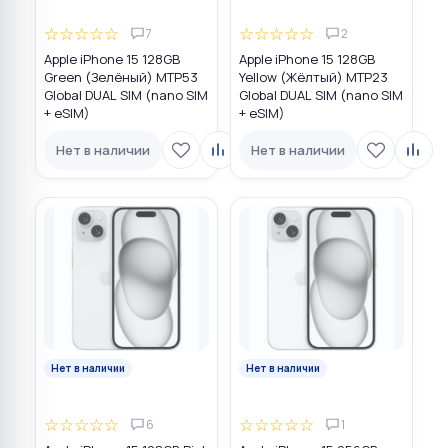
☆
☆
☆
☆
☆
☆
☆
☆
☆
☆
7
2
Apple iPhone 15 128GB
Apple iPhone 15 128GB
Green (Зелёный) MTP53
Yellow (Жёлтый) MTP23
Global DUAL SIM (nano SIM
Global DUAL SIM (nano SIM
+ eSIM)
+ eSIM)
Нет в наличии
Нет в наличии
Нет в наличии
Нет в наличии
☆
☆
☆
☆
☆
☆
☆
☆
☆
☆
6
1