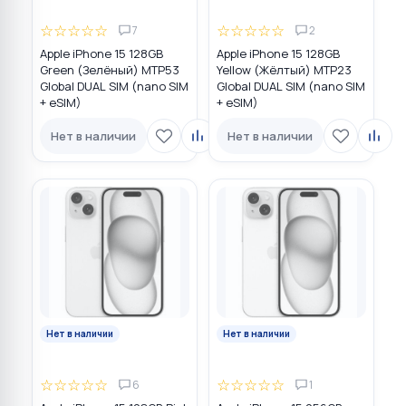
☆
☆
☆
☆
☆
☆
☆
☆
☆
☆
7
2
Apple iPhone 15 128GB
Apple iPhone 15 128GB
Green (Зелёный) MTP53
Yellow (Жёлтый) MTP23
Global DUAL SIM (nano SIM
Global DUAL SIM (nano SIM
+ eSIM)
+ eSIM)
Нет в наличии
Нет в наличии
Нет в наличии
Нет в наличии
☆
☆
☆
☆
☆
☆
☆
☆
☆
☆
6
1