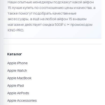
Нет в наличии
Нет в наличии
☆
☆
☆
☆
☆
☆
☆
☆
☆
☆
0
0
Apple iPhone 15 512GB
Apple iPhone 15 128GB
Black (Чёрный) MTPC3
Green (Зелёный)
Global DUAL SIM (nano SIM
MTM23LL/A USA DUAL
+ eSIM)
eSIM
Нет в наличии
Нет в наличии