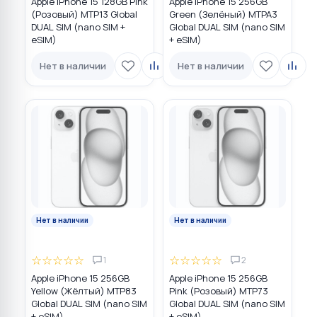
Apple iPhone 15 128GB Pink
Apple iPhone 15 256GB
(Розовый) MTP13 Global
Green (Зелёный) MTPA3
DUAL SIM (nano SIM +
Global DUAL SIM (nano SIM
eSIM)
+ eSIM)
Нет в наличии
Нет в наличии
Нет в наличии
Нет в наличии
☆
☆
☆
☆
☆
☆
☆
☆
☆
☆
1
2
Apple iPhone 15 256GB
Apple iPhone 15 256GB
Yellow (Жёлтый) MTP83
Pink (Розовый) MTP73
Global DUAL SIM (nano SIM
Global DUAL SIM (nano SIM
+ eSIM)
+ eSIM)