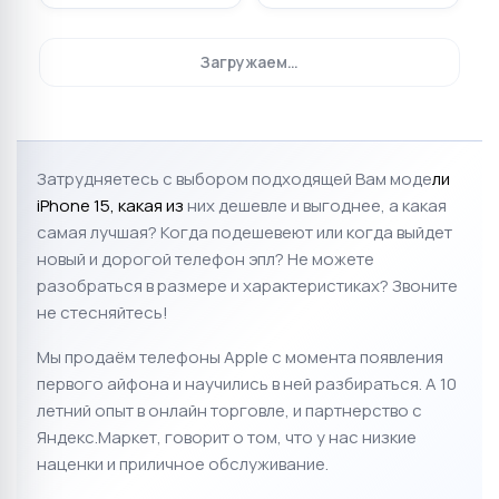
Нет в наличии
Нет в наличии
☆
☆
☆
☆
☆
☆
☆
☆
☆
☆
2
1
Apple iPhone 15 512GB
Apple iPhone 15 512GB Pink
Yellow (Жёлтый) MTPF3
(Розовый) MTPD3 Global
Global DUAL SIM (nano SIM
DUAL SIM (nano SIM +
+ eSIM)
eSIM)
Нет в наличии
Нет в наличии