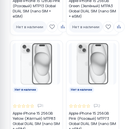
Apple iPhone 15 128GB Pink
Apple iPhone 15 256GB
(Розовый) MTP13 Global
Green (Зелёный) MTPA3
DUAL SIM (nano SIM +
Global DUAL SIM (nano SIM
eSIM)
+ eSIM)
Нет в наличии
Нет в наличии
Нет в наличии
Нет в наличии
☆
☆
☆
☆
☆
☆
☆
☆
☆
☆
1
2
Apple iPhone 15 256GB
Apple iPhone 15 256GB
Yellow (Жёлтый) MTP83
Pink (Розовый) MTP73
Global DUAL SIM (nano SIM
Global DUAL SIM (nano SIM
+ eSIM)
+ eSIM)