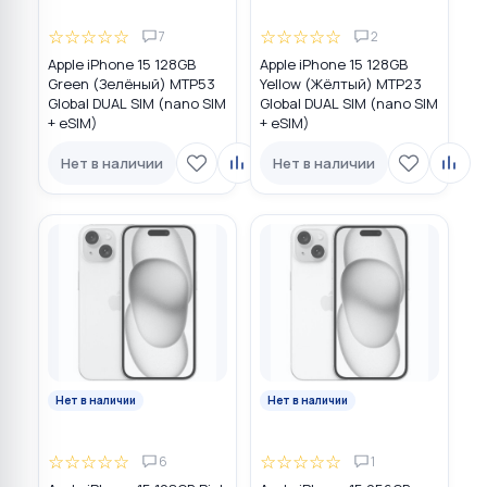
☆
☆
☆
☆
☆
☆
☆
☆
☆
☆
7
2
Apple iPhone 15 128GB
Apple iPhone 15 128GB
Green (Зелёный) MTP53
Yellow (Жёлтый) MTP23
Global DUAL SIM (nano SIM
Global DUAL SIM (nano SIM
+ eSIM)
+ eSIM)
Нет в наличии
Нет в наличии
Нет в наличии
Нет в наличии
☆
☆
☆
☆
☆
☆
☆
☆
☆
☆
6
1