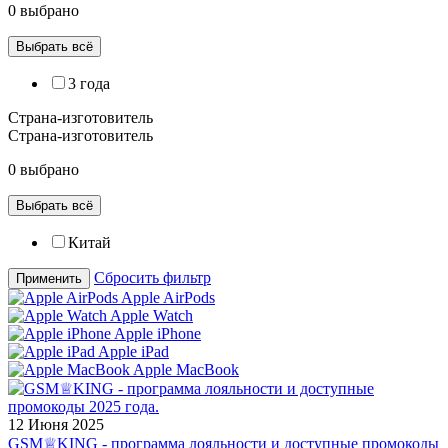
0 выбрано
Выбрать всё
3 года
Страна-изготовитель
Страна-изготовитель
0 выбрано
Выбрать всё
Китай
Сбросить фильтр
Применить
Apple AirPods
Apple Watch
Apple iPhone
Apple iPad
Apple MacBook
12 Июня 2025
GSM♕KING - программа лояльности и доступные промокоды