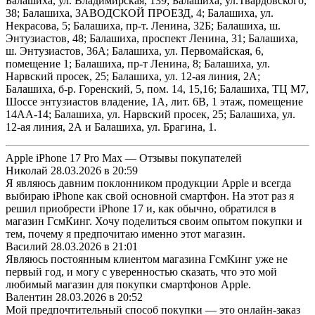
Балашиха, ул. Владимирская, 139; Балашиха, ул.Твардовского,
38; Балашиха, ЗАВОДСКОЙ ПРОЕЗД, 4; Балашиха, ул.
Некрасова, 5; Балашиха, пр-т. Ленина, 32Б; Балашиха, ш.
Энтузиастов, 48; Балашиха, проспект Ленина, 31; Балашиха,
ш. Энтузиастов, 36А; Балашиха, ул. Первомайская, 6,
помещение 1; Балашиха, пр-т Ленина, 8; Балашиха, ул.
Нарвский просек, 25; Балашиха, ул. 12-ая линия, 2А;
Балашиха, б-р. Горенский, 5, пом. 14, 15,16; Балашиха, ТЦ М7,
Шоссе энтузиастов владение, 1А, лит. 6В, 1 этаж, помещение
14АА-14; Балашиха, ул. Нарвский просек, 25; Балашиха, ул.
12-ая линия, 2А и Балашиха, ул. Брагина, 1.
Apple iPhone 17 Pro Max — Отзывы покупателей
Николай
28.03.2026 в 20:59
Я являюсь давним поклонником продукции Apple и всегда
выбираю iPhone как свой основной смартфон. На этот раз я
решил приобрести iPhone 17 и, как обычно, обратился в
магазин ГсмКинг. Хочу поделиться своим опытом покупки и
тем, почему я предпочитаю именно этот магазин.
Василий
28.03.2026 в 21:01
Являюсь постоянным клиентом магазина ГсмКинг уже не
первый год, и могу с уверенностью сказать, что это мой
любимый магазин для покупки смартфонов Apple.
Валентин
28.03.2026 в 20:52
Мой предпочтительный способ покупки — это онлайн-заказ