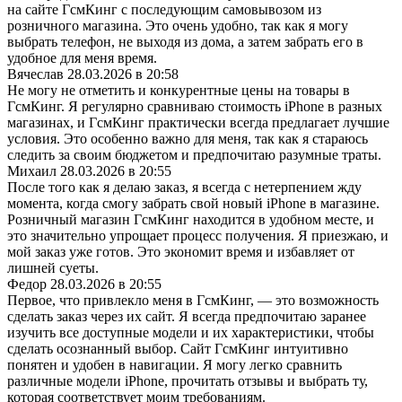
на сайте ГсмКинг с последующим самовывозом из
розничного магазина. Это очень удобно, так как я могу
выбрать телефон, не выходя из дома, а затем забрать его в
удобное для меня время.
Вячеслав
28.03.2026 в 20:58
Не могу не отметить и конкурентные цены на товары в
ГсмКинг. Я регулярно сравниваю стоимость iPhone в разных
магазинах, и ГсмКинг практически всегда предлагает лучшие
условия. Это особенно важно для меня, так как я стараюсь
следить за своим бюджетом и предпочитаю разумные траты.
Михаил
28.03.2026 в 20:55
После того как я делаю заказ, я всегда с нетерпением жду
момента, когда смогу забрать свой новый iPhone в магазине.
Розничный магазин ГсмКинг находится в удобном месте, и
это значительно упрощает процесс получения. Я приезжаю, и
мой заказ уже готов. Это экономит время и избавляет от
лишней суеты.
Федор
28.03.2026 в 20:55
Первое, что привлекло меня в ГсмКинг, — это возможность
сделать заказ через их сайт. Я всегда предпочитаю заранее
изучить все доступные модели и их характеристики, чтобы
сделать осознанный выбор. Сайт ГсмКинг интуитивно
понятен и удобен в навигации. Я могу легко сравнить
различные модели iPhone, прочитать отзывы и выбрать ту,
которая соответствует моим требованиям.