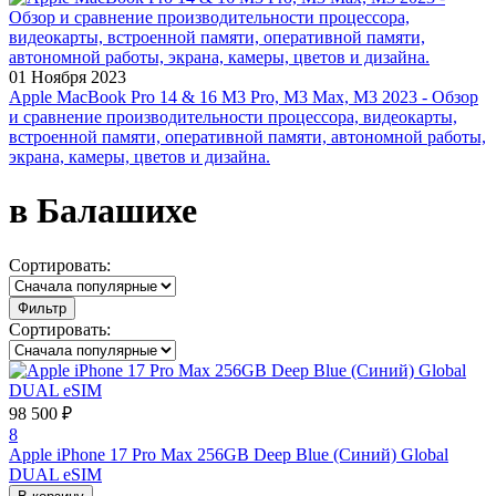
01 Ноября 2023
Apple MacBook Pro 14 & 16 M3 Pro, M3 Max, M3 2023 - Обзор
и сравнение производительности процессора, видеокарты,
встроенной памяти, оперативной памяти, автономной работы,
экрана, камеры, цветов и дизайна.
в Балашихе
Сортировать:
Фильтр
Сортировать:
98 500 ₽
8
Apple iPhone 17 Pro Max 256GB Deep Blue (Синий) Global
DUAL eSIM