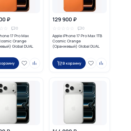
00 ₽
129 900 ₽
☆
☆
☆
☆
☆
☆
☆
0
0
Phone 17 Pro Max
Apple iPhone 17 Pro Max 1TB
Cosmic Orange
Cosmic Orange
евый) Global DUAL
(Оранжевый) Global DUAL
no SIM + eSIM)
eSIM
 корзину
В корзину