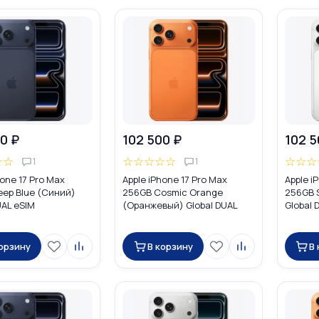
0 ₽
102 500 ₽
102 5
☆
☆
☆
☆
☆
☆
☆
☆
☆
☆
1
1
hone 17 Pro Max
Apple iPhone 17 Pro Max
Apple i
eep Blue (Синий)
256GB Cosmic Orange
256GB S
UAL eSIM
(Оранжевый) Global DUAL
Global 
eSIM
корзину
В корзину
В