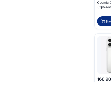
Cosmic 
(Оранжев
SIM (nan
В 
160 90
☆
☆
☆
Apple iP
Silver (
DUAL eS