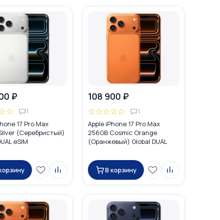
00 ₽
108 900 ₽
☆
☆
☆
☆
☆
☆
☆
1
1
Phone 17 Pro Max
Apple iPhone 17 Pro Max
ilver (Серебристый)
256GB Cosmic Orange
DUAL eSIM
(Оранжевый) Global DUAL
SIM (nano SIM + eSIM)
 корзину
В корзину