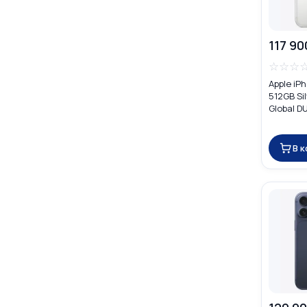
117 90
☆
☆
☆
Apple iP
512GB Si
Global D
В 