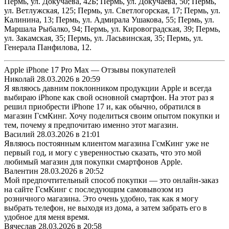
Пермь, ул. Докучаева, 42Б; Пермь, ул. Докучаева, 50; Пермь,
ул. Ветлужская, 125; Пермь, ул. Светлогорская, 17; Пермь, ул.
Калинина, 13; Пермь, ул. Адмирала Ушакова, 55; Пермь, ул.
Маршала Рыбалко, 94; Пермь, ул. Кировоградская, 39; Пермь,
ул. Закамская, 35; Пермь, ул. Ласьвинская, 35; Пермь, ул.
Генерала Панфилова, 12.
Apple iPhone 17 Pro Max — Отзывы покупателей
Николай
28.03.2026 в 20:59
Я являюсь давним поклонником продукции Apple и всегда
выбираю iPhone как свой основной смартфон. На этот раз я
решил приобрести iPhone 17 и, как обычно, обратился в
магазин ГсмКинг. Хочу поделиться своим опытом покупки и
тем, почему я предпочитаю именно этот магазин.
Василий
28.03.2026 в 21:01
Являюсь постоянным клиентом магазина ГсмКинг уже не
первый год, и могу с уверенностью сказать, что это мой
любимый магазин для покупки смартфонов Apple.
Валентин
28.03.2026 в 20:52
Мой предпочтительный способ покупки — это онлайн-заказ
на сайте ГсмКинг с последующим самовывозом из
розничного магазина. Это очень удобно, так как я могу
выбрать телефон, не выходя из дома, а затем забрать его в
удобное для меня время.
Вячеслав
28.03.2026 в 20:58