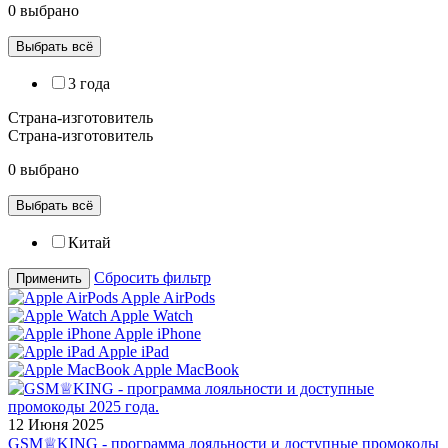
0 выбрано
Выбрать всё
3 года
Страна-изготовитель
Страна-изготовитель
0 выбрано
Выбрать всё
Китай
Сбросить фильтр
Применить
Apple AirPods
Apple Watch
Apple iPhone
Apple iPad
Apple MacBook
12 Июня 2025
GSM♕KING - программа лояльности и доступные промокоды