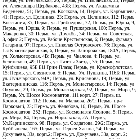
Пермь, ул. Бенгальская, 20; Пермь, ул. Цимлянская, 23; Пермь,
ул. Александра Щербакова, 43Б; Пермь, ул. Академика
Веденеева, 51; Пермь, ул. Косякова, 14; Пермь, ул. Карбышева,
41; Пермь, ул. Целинная, 23; Пермь, ул. Целинная, 112; Пермь,
Восстания, 35; Пермь, ул. Грибоедова, 72; Пермь, ул. Юрша, 9;
Пермь, ул. Юрша, 9; Пермь, ул. Пушкарская, 100; Пермь, ул.
Макаренко, 30; Пермь, ул. Дружбы, 34; Пермь, ул. Советская,
3, офис 2; Пермь, ул. Рабоче-Крестьянская, 6; Пермь, бульвар
Гагарина, 97; Пермь, ул. Николая Островского, 76; Пермь, ул.
1-я Красноармейская, 6; Пермь, ул. Запорожская, 180А; Пермь,
ул. Холмогорская, 4В; Пермь, ул. Чкалова, 4; Пермь, ул.
Белинского, 49; Пермь, ул. Газеты Звезда, 35; Пермь, ул.
Куйбышева, 95Б БЦ Грин-Плаза; Пермь, ул. Краснофлотская,
15; Пермь, ул. Связистов, 5; Пермь, Ул. Пушкина, 116Б; Пермь,
ул. Луначарского, 94А; Пермь, ул. Крисанова, 19; Пермь, ул.
Екатерининская, 116; Пермь, ул. Монастырская, 14; Пермь, ул.
Окулова, 29; Пермь, ул. Монастырская, 92; Пермь, ул. Мира, 9;
Пермь, Ул. Шоссе Космонавтов, 111 корп. 27; Пермь, ш.
Космонавтов, 112; Пермь, ул. Малкова, 26/1; Пермь, пр-т
Парковый, 23; Пермь, ул. Желябова, 16; Пермь, Ул. Шоссе
Космонавтов, 252; Пермь, ул. Космонавта Леонова, 5; Пермь,
ул. Мира, 84; Пермь, ул. Норильская, 2А; Пермь,
Ул.Карпинского, 98; Пермь, ул. Солдатова, 29/2; Пермь, ул.
Куйбышева, 165; Пермь, ул. Героев Хасана, 54; Пермь, ул.
Докучаева, 33а, корп.2; Пермь, ул. Докучаева, 33а, корп. 2;