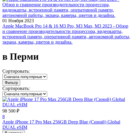
01 Ноября 2023
Apple MacBook Pro 14 & 16 M3 Pro, M3 Max, M3 2023 - Обзор
и сравнение производительности процессора, видеокарты,
встроенной памяти, оперативной памяти, автономной работы,
экрана, камеры, цветов и дизайна.
в Перми
Сортировать:
Фильтр
Сортировать:
98 500 ₽
8
Apple iPhone 17 Pro Max 256GB Deep Blue (Синий) Global
DUAL eSIM