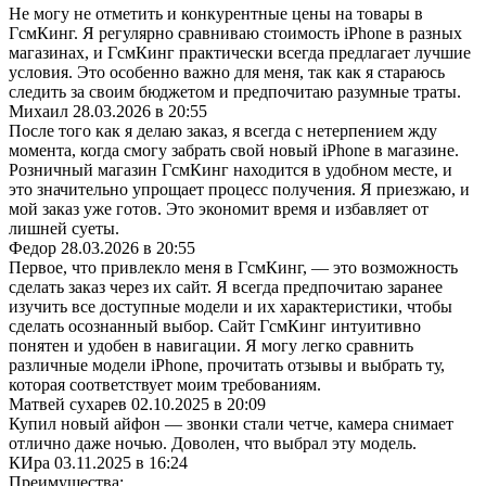
Не могу не отметить и конкурентные цены на товары в
ГсмКинг. Я регулярно сравниваю стоимость iPhone в разных
магазинах, и ГсмКинг практически всегда предлагает лучшие
условия. Это особенно важно для меня, так как я стараюсь
следить за своим бюджетом и предпочитаю разумные траты.
Михаил
28.03.2026 в 20:55
После того как я делаю заказ, я всегда с нетерпением жду
момента, когда смогу забрать свой новый iPhone в магазине.
Розничный магазин ГсмКинг находится в удобном месте, и
это значительно упрощает процесс получения. Я приезжаю, и
мой заказ уже готов. Это экономит время и избавляет от
лишней суеты.
Федор
28.03.2026 в 20:55
Первое, что привлекло меня в ГсмКинг, — это возможность
сделать заказ через их сайт. Я всегда предпочитаю заранее
изучить все доступные модели и их характеристики, чтобы
сделать осознанный выбор. Сайт ГсмКинг интуитивно
понятен и удобен в навигации. Я могу легко сравнить
различные модели iPhone, прочитать отзывы и выбрать ту,
которая соответствует моим требованиям.
Матвей сухарев
02.10.2025 в 20:09
Купил новый айфон — звонки стали четче, камера снимает
отлично даже ночью. Доволен, что выбрал эту модель.
КИра
03.11.2025 в 16:24
Преимущества: