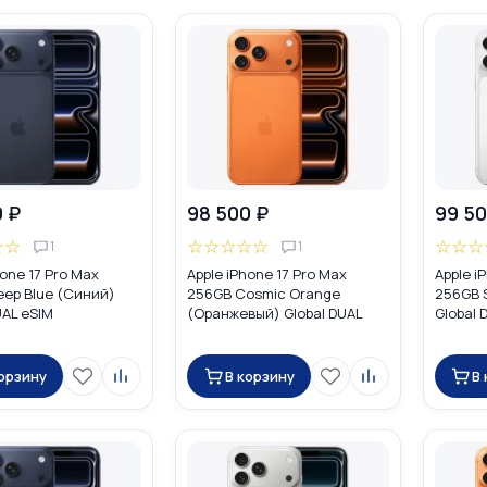
0 ₽
98 500 ₽
99 50
☆
☆
☆
☆
☆
☆
☆
☆
☆
☆
1
1
hone 17 Pro Max
Apple iPhone 17 Pro Max
Apple i
eep Blue (Синий)
256GB Cosmic Orange
256GB S
UAL eSIM
(Оранжевый) Global DUAL
Global 
eSIM
корзину
В корзину
В