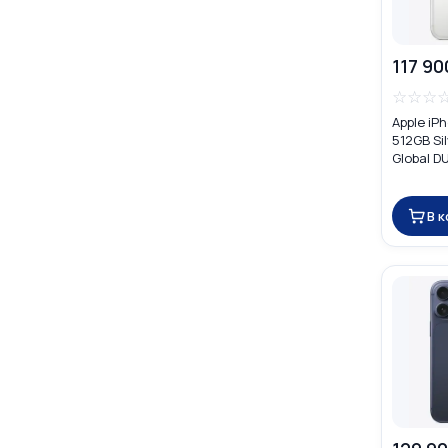
117 90
☆
☆
☆
Apple iP
512GB Si
Global D
В 