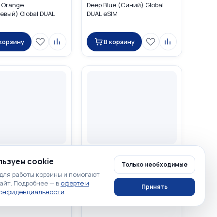
 Orange
Deep Blue (Синий) Global
евый) Global DUAL
DUAL eSIM
 корзину
В корзину
00 ₽
170 900 ₽
ьзуем cookie
Только необходимые
☆
☆
☆
☆
☆
☆
☆
0
0
для работы корзины и помогают
Phone 17 Pro Max 2TB
Apple iPhone 17 Pro Max 2TB
айт. Подробнее — в
оферте и
Принять
(Серебристый) Global
Deep Blue (Синий) Global
конфиденциальности
.
M (nano SIM + eSIM)
DUAL SIM (nano SIM + eSIM)