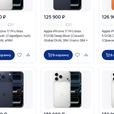
0 ₽
125 900 ₽
126 9
☆
☆
☆
☆
☆
☆
☆
☆
☆
☆
0
0
hone 17 Pro Max
Apple iPhone 17 Pro Max
Apple i
lver (Серебристый)
512GB Deep Blue (Синий)
512GB 
UAL eSIM
Global DUAL SIM (nano SIM +
(Оранж
eSIM)
SIM (na
корзину
В корзину
В