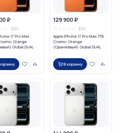
00 ₽
129 900 ₽
☆
☆
☆
☆
☆
☆
☆
0
0
Phone 17 Pro Max
Apple iPhone 17 Pro Max 1TB
Cosmic Orange
Cosmic Orange
евый) Global DUAL
(Оранжевый) Global DUAL
no SIM + eSIM)
eSIM
 корзину
В корзину