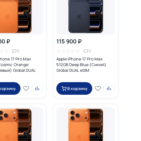
00 ₽
115 900 ₽
☆
☆
☆
☆
☆
☆
☆
0
0
Phone 17 Pro Max
Apple iPhone 17 Pro Max
Cosmic Orange
512GB Deep Blue (Синий)
евый) Global DUAL
Global DUAL eSIM
 корзину
В корзину