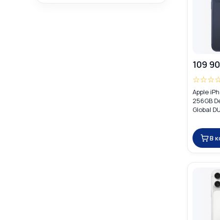
109 90
☆
☆
☆
Apple iP
256GB D
Global D
eSIM)
В 