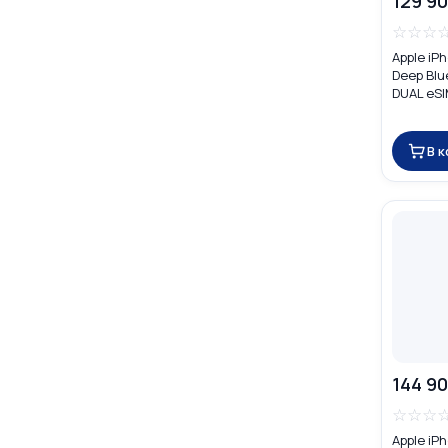
129 90
☆
☆
☆
Apple iP
Deep Blu
DUAL eS
В 
144 90
☆
☆
☆
Apple iP