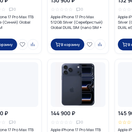
0 ₽
130 900 ₽
132 9
☆
☆
☆
☆
☆
☆
☆
☆
☆
☆
0
0
hone 17 Pro Max 1TB
Apple iPhone 17 Pro Max
Apple i
e (Синий) Global
512GB Silver (Серебристый)
Silver 
IM
Global DUAL SIM (nano SIM +
DUAL e
eSIM)
корзину
В корзину
В
0 ₽
144 900 ₽
145 9
☆
☆
☆
☆
☆
☆
☆
☆
☆
☆
0
0
hone 17 Pro Max 1TB
Apple iPhone 17 Pro Max 1TB
Apple i