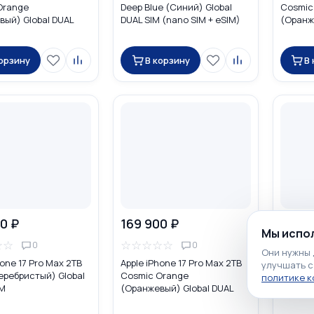
Orange
Deep Blue (Синий) Global
Cosmic
ый) Global DUAL
DUAL SIM (nano SIM + eSIM)
(Оранж
o SIM + eSIM)
eSIM
корзину
В корзину
В
0 ₽
169 900 ₽
170 9
Мы испол
☆
☆
☆
☆
☆
☆
☆
☆
☆
☆
0
0
Они нужны 
hone 17 Pro Max 2TB
Apple iPhone 17 Pro Max 2TB
Apple i
улучшать с
Серебристый) Global
Cosmic Orange
Silver 
политике 
IM
(Оранжевый) Global DUAL
DUAL SI
SIM (nano SIM + eSIM)