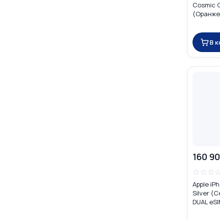
Cosmic 
(Оранжев
SIM (nan
В 
160 90
☆
☆
☆
Apple iP
Silver (
DUAL eS