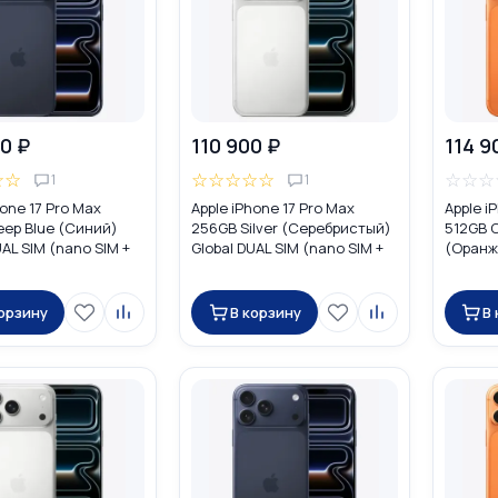
0 ₽
110 900 ₽
114 9
☆
☆
☆
☆
☆
☆
☆
☆
☆
☆
1
1
hone 17 Pro Max
Apple iPhone 17 Pro Max
Apple i
eep Blue (Синий)
256GB Silver (Серебристый)
512GB 
UAL SIM (nano SIM +
Global DUAL SIM (nano SIM +
(Оранж
eSIM)
eSIM
корзину
В корзину
В