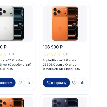
0 ₽
108 900 ₽
☆
☆
☆
☆
☆
☆
☆
1
1
Phone 17 Pro Max
Apple iPhone 17 Pro Max
ilver (Серебристый)
256GB Cosmic Orange
DUAL eSIM
(Оранжевый) Global DUAL
SIM (nano SIM + eSIM)
 корзину
В корзину