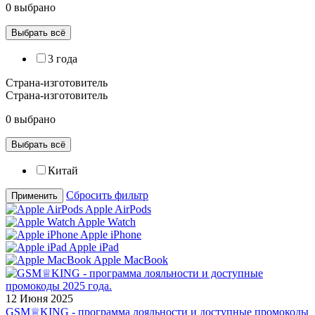
0 выбрано
Выбрать всё
3 года
Страна-изготовитель
Страна-изготовитель
0 выбрано
Выбрать всё
Китай
Сбросить фильтр
Применить
Apple AirPods
Apple Watch
Apple iPhone
Apple iPad
Apple MacBook
12 Июня 2025
GSM♕KING - программа лояльности и доступные промокоды