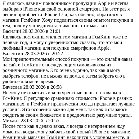
Я являюсь давним поклонником продукции Apple и всегда
выбираю iPhone как свой основной смартфон. На этот раз я
решил приобрести iPhone 17 и, как обычно, обратился в
магазин ГсмКинг. Хочу поделиться своим опытом покупки и
тем, почему я предпочитаю именно этот магазин.
Василий
28.03.2026 в 21:01
Являюсь постоянным клиентом магазина ГсмКинг уже не
первый год, и могу с уверенностью сказать, что это мой
любимый магазин для покупки смартфонов Apple.
Валентин
28.03.2026 в 20:52
Мой предпочтительный способ покупки — это онлайн-заказ
на сайте ГсмКинг с последующим самовывозом из
розничного магазина. Это очень удобно, так как я могу
выбрать телефон, не выходя из дома, а затем забрать его в
удобное для меня время.
Вячеслав
28.03.2026 в 20:58
Не могу не отметить и конкурентные цены на товары в
ГсмКинг. Я регулярно сравниваю стоимость iPhone в разных
магазинах, и ГсмКинг практически всегда предлагает лучшие
условия. Это особенно важно для меня, так как я стараюсь
следить за своим бюджетом и предпочитаю разумные траты.
Михаил
28.03.2026 в 20:55
После того как я делаю заказ, я всегда с нетерпением жду
момента, когда смогу забрать свой новый iPhone в магазине.
Розничный магазин ГсмКинг находится в удобном месте, и