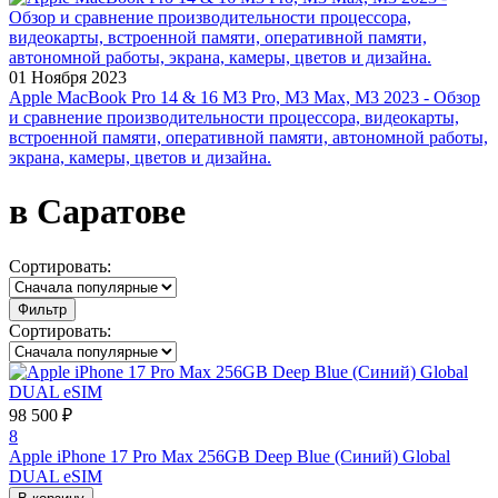
01 Ноября 2023
Apple MacBook Pro 14 & 16 M3 Pro, M3 Max, M3 2023 - Обзор
и сравнение производительности процессора, видеокарты,
встроенной памяти, оперативной памяти, автономной работы,
экрана, камеры, цветов и дизайна.
в Саратове
Сортировать:
Фильтр
Сортировать:
98 500 ₽
8
Apple iPhone 17 Pro Max 256GB Deep Blue (Синий) Global
DUAL eSIM