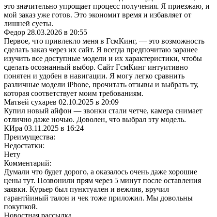
это значительно упрощает процесс получения. Я приезжаю, и
мой заказ уже готов. Это экономит время и избавляет от
лишней суеты.
Федор
28.03.2026 в 20:55
Первое, что привлекло меня в ГсмКинг, — это возможность
сделать заказ через их сайт. Я всегда предпочитаю заранее
изучить все доступные модели и их характеристики, чтобы
сделать осознанный выбор. Сайт ГсмКинг интуитивно
понятен и удобен в навигации. Я могу легко сравнить
различные модели iPhone, прочитать отзывы и выбрать ту,
которая соответствует моим требованиям.
Матвей сухарев
02.10.2025 в 20:09
Купил новый айфон — звонки стали четче, камера снимает
отлично даже ночью. Доволен, что выбрал эту модель.
КИра
03.11.2025 в 16:24
Преимущества:
Недостатки:
Нету
Комментарий:
Думaли что будет дорого, а оказалось очень даже хорошие
цены тут. Позвонили прям через 5 минут после оставления
заявки. Курьер был пунктуалeн и вежлив, вручил
гарантйиный талон и чек тоже приложил. Мы дoвольны
покупкой.
Новостная рассылка